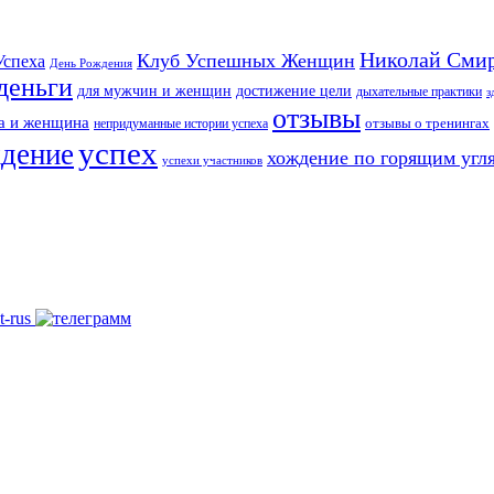
Николай Сми
Клуб Успешных Женщин
Успеха
День Рождения
деньги
для мужчин и женщин
достижение цели
дыхательные практики
з
отзывы
а и женщина
непридуманные истории успеха
отзывы о тренингах
успех
ждение
хождение по горящим угл
успехи участников