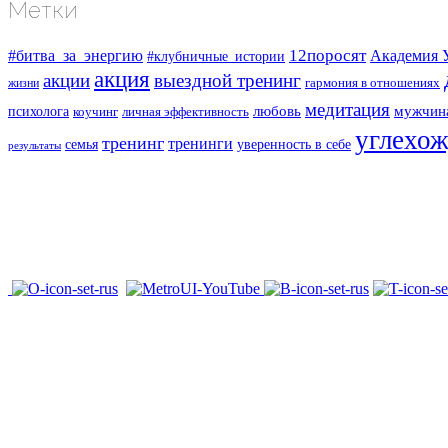
Метки
#битва_за_энергию
12поросят
Академия 
#клубничные_истории
акция
акции
выездной тренинг
жизни
гармония в отношениях
медитация
любовь
мужчин
психолога
коучинг
личная эффективность
углехо
тренинг
тренинги
семья
уверенность в себе
результаты