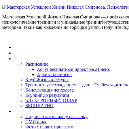
Мастерская Успешной Жизни Николая Смирнова — профессиона
психологические тренинги и уникальные тренинги-путешестви
методики, такие как хождение по горящим углям. Получите по
ПОЛУЧИ БЕСПЛАТНО ОТ ПРОФЕССИОНАЛЬНОГО ПС
Главная
Контакты
Каталог
Расписание
Хочу! Бесплатный проект на 21 день
Архив тренингов
Клуб Жизнь в Ресурсе
Тренинг с углехождением. 1 день “Турбоускоритель
Консультация психолога
Коучинг до результата
ЭЛЕКТРОННЫЙ ТОВАР
БЕСПЛАТНО
О нас
Подписаться на нашу рассылку
СМИ о нас
Фото с наших программ