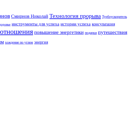
рнов
Технология прорыва
Смирнов Николай
Турбоускоритель
инструменты для успеха
истории успеха
консультация
доровье
отношения
путешествия
повышение энергетики
подарки
ям
энергия
хождение по углям