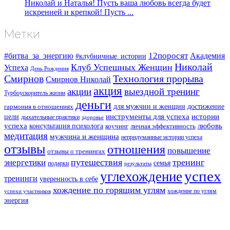
Николай и Наталья! Пусть ваша любовь всегда будет
искренней и крепкой! Пусть ...
Метки
#битва_за_энергию
12поросят
Академия
#клубничные_истории
Николай
Клуб Успешных Женщин
Успеха
День Рождения
Смирнов
Технология прорыва
Смирнов Николай
акция
акции
выездной тренинг
Турбоускоритель жизни
деньги
для мужчин и женщин
достижение
гармония в отношениях
инструменты для успеха
истории
цели
дыхательные практики
здоровье
успеха
любовь
консультация психолога
коучинг
личная эффективность
медитация
мужчина и женщина
непридуманные истории успеха
отзывы
отношения
повышение
отзывы о тренингах
путешествия
тренинг
энергетики
семья
подарки
результаты
успех
углехождение
тренинги
уверенность в себе
хождение по горящим углям
хождение по углям
успехи участников
энергия