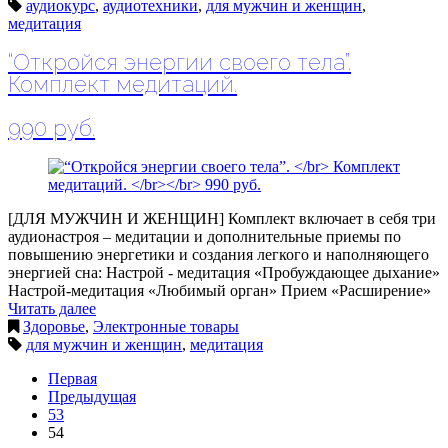
аудиокурс
,
аудиотехники
,
для мужчин и женщин
,
медитация
“Откройся энергии своего тела”.
Комплект медитаций.
990 руб.
[ДЛЯ МУЖЧИН И ЖЕНЩИН] Комплект включает в себя три
аудионастроя – медитации и дополнительные приемы по
повышению энергетики и создания легкого и наполняющего
энергией сна: Настрой - медитация «Пробуждающее дыхание»
Настрой-медитация «Любимый орган» Прием «Расширение» ​
Читать далее
Здоровье
,
Электронные товары
для мужчин и женщин
,
медитация
Первая
Предыдущая
53
54