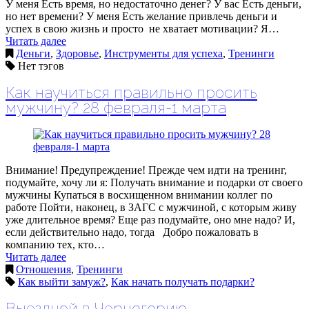
У меня Есть время, но недостаточно денег? У вас Есть деньги,
но нет времени? У меня Есть желание привлечь деньги и
успех в свою жизнь и просто не хватает мотивации? Я…
Читать далее
Деньги
,
Здоровье
,
Инструменты для успеха
,
Тренинги
Нет тэгов
Как научиться правильно просить
мужчину? 28 февраля-1 марта
Внимание! Предупреждение! Прежде чем идти на тренинг,
подумайте, хочу ли я: Получать внимание и подарки от своего
мужчины Купаться в восхищенном внимании коллег по
работе Пойти, наконец, в ЗАГС с мужчиной, с которым живу
уже длительное время? Еще раз подумайте, оно мне надо? И,
если действительно надо, тогда Добро пожаловать в
компанию тех, кто…
Читать далее
Отношения
,
Тренинги
Как выйти замуж?
,
Как начать получать подарки?
Выездной в Черногорию.