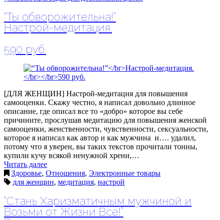
“Ты обворожительна!”
Настрой-медитация.
590 руб.
[ДЛЯ ЖЕНЩИН] Настрой-медитация для повышения
самооценки. Скажу честно, я написал довольно длинное
описание, где описал все то «добро» которое вы себе
причините, прослушав медитацию для повышения женской
самооценки, женственности, чувственности, сексуальности,
которое я написал как автор и как мужчина и…. удалил,
потому что я уверен, вы таких текстов прочитали тонны,
купили кучу всякой ненужной хрени,…
Читать далее
Здоровье
,
Отношения
,
Электронные товары
для женщин
,
медитация
,
настрой
“Стань Харизматичным мужчиной и
Возьми от Жизни Все!”