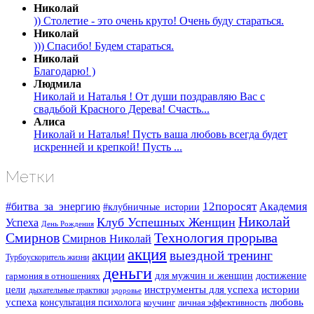
Николай
)) Столетие - это очень круто! Очень буду стараться.
Николай
))) Спасибо! Будем стараться.
Николай
Благодарю! )
Людмила
Николай и Наталья ! От души поздравляю Вас с
свадьбой Красного Дерева! Счасть...
Алиса
Николай и Наталья! Пусть ваша любовь всегда будет
искренней и крепкой! Пусть ...
Метки
#битва_за_энергию
12поросят
Академия
#клубничные_истории
Николай
Клуб Успешных Женщин
Успеха
День Рождения
Смирнов
Технология прорыва
Смирнов Николай
акция
акции
выездной тренинг
Турбоускоритель жизни
деньги
для мужчин и женщин
достижение
гармония в отношениях
инструменты для успеха
истории
цели
дыхательные практики
здоровье
успеха
любовь
консультация психолога
коучинг
личная эффективность