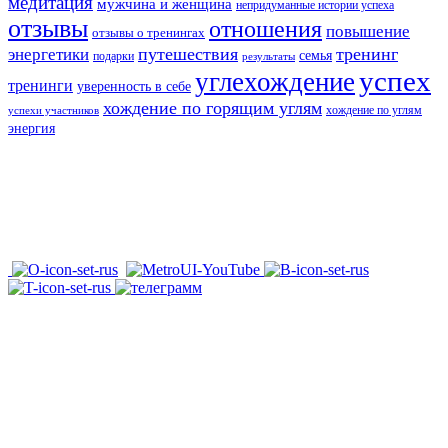
медитация
мужчина и женщина
непридуманные истории успеха
отзывы
отношения
повышение
отзывы о тренингах
путешествия
тренинг
энергетики
семья
подарки
результаты
успех
углехождение
тренинги
уверенность в себе
хождение по горящим углям
хождение по углям
успехи участников
энергия