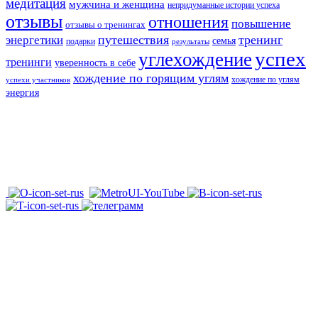
медитация
мужчина и женщина
непридуманные истории успеха
отзывы
отношения
повышение
отзывы о тренингах
путешествия
тренинг
энергетики
семья
подарки
результаты
успех
углехождение
тренинги
уверенность в себе
хождение по горящим углям
хождение по углям
успехи участников
энергия