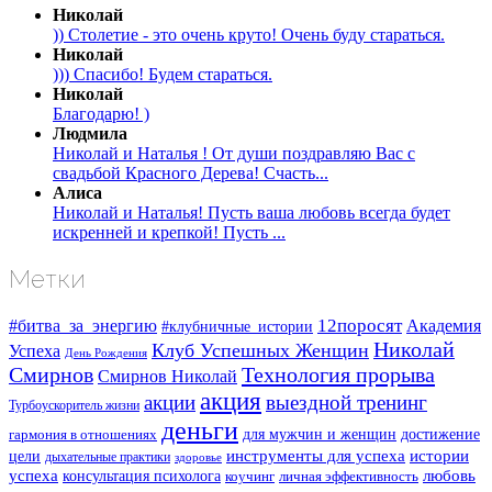
Николай
)) Столетие - это очень круто! Очень буду стараться.
Николай
))) Спасибо! Будем стараться.
Николай
Благодарю! )
Людмила
Николай и Наталья ! От души поздравляю Вас с
свадьбой Красного Дерева! Счасть...
Алиса
Николай и Наталья! Пусть ваша любовь всегда будет
искренней и крепкой! Пусть ...
Метки
#битва_за_энергию
12поросят
Академия
#клубничные_истории
Николай
Клуб Успешных Женщин
Успеха
День Рождения
Смирнов
Технология прорыва
Смирнов Николай
акция
акции
выездной тренинг
Турбоускоритель жизни
деньги
для мужчин и женщин
достижение
гармония в отношениях
инструменты для успеха
истории
цели
дыхательные практики
здоровье
успеха
любовь
консультация психолога
коучинг
личная эффективность