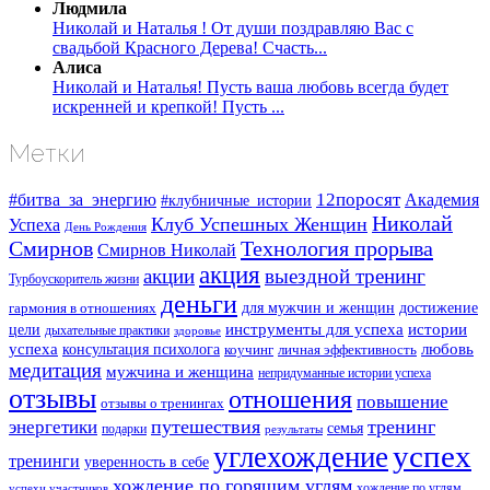
Людмила
Николай и Наталья ! От души поздравляю Вас с
свадьбой Красного Дерева! Счасть...
Алиса
Николай и Наталья! Пусть ваша любовь всегда будет
искренней и крепкой! Пусть ...
Метки
#битва_за_энергию
12поросят
Академия
#клубничные_истории
Николай
Клуб Успешных Женщин
Успеха
День Рождения
Смирнов
Технология прорыва
Смирнов Николай
акция
акции
выездной тренинг
Турбоускоритель жизни
деньги
для мужчин и женщин
достижение
гармония в отношениях
инструменты для успеха
истории
цели
дыхательные практики
здоровье
успеха
любовь
консультация психолога
коучинг
личная эффективность
медитация
мужчина и женщина
непридуманные истории успеха
отзывы
отношения
повышение
отзывы о тренингах
путешествия
тренинг
энергетики
семья
подарки
результаты
успех
углехождение
тренинги
уверенность в себе
хождение по горящим углям
хождение по углям
успехи участников