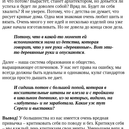
И что потом? Вырастет, станет архитектором, но добьется ли
успеха и будет ли доволен собой? Вряд ли. Будет ли себя
хвалить? Я не уверен. Потому, что с детства он думает, что
рисует кривые дома. Одна моя знакомая очень любит шить и
вязать. Очень много у нее идей и несколько изделий она уже
даже начала изготавливать. Но не довела до конца свои дела.
Потому, что в какой-то момент ей
вспоминается мама из детства, которая
говорит, что у нее руки «деревянные». Вот эти-
то деревянные руки и опускаются
.
Далее – наша система образования и общество,
выращивающее отличников. У нас нет права на ошибку, мы
всегда должны быть идеальны и одинаковы, культ стандартов
иногда просто дышать не дает.
И сидишь потом с большой попой, которая в
восхитительные штаны не влезла и с тройками
в школьном дневнике, из-за которых, видимо, на
«лабутены» и не заработала. Какие уж тут
Сереги и
выставки?
Вывод!
У большинства из нас имеется очень вредная
привычка – критиковать себя по поводу и без. Критикуя себя
– мы каждый день критикуем свои мечты. Уменьшаем веру в