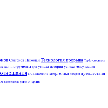
рнов
Технология прорыва
Смирнов Николай
Турбоускоритель
инструменты для успеха
истории успеха
консультация
доровье
отношения
путешествия
повышение энергетики
подарки
ям
энергия
хождение по углям