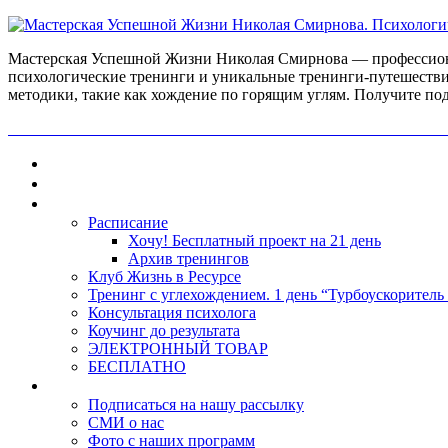
Мастерская Успешной Жизни Николая Смирнова — профессиона
психологические тренинги и уникальные тренинги-путешестви
методики, такие как хождение по горящим углям. Получите по
ПОЛУЧИ БЕСПЛАТНО ОТ ПРОФЕССИОНАЛЬНОГО ПС
Главная
Контакты
Каталог
Расписание
Хочу! Бесплатный проект на 21 день
Архив тренингов
Клуб Жизнь в Ресурсе
Тренинг с углехождением. 1 день “Турбоускоритель
Консультация психолога
Коучинг до результата
ЭЛЕКТРОННЫЙ ТОВАР
БЕСПЛАТНО
О нас
Подписаться на нашу рассылку
СМИ о нас
Фото с наших программ