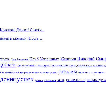
Красного Дерева! Счасть...
нней и крепкой! Пусть ...
Николай Сми
Клуб Успешных Женщин
Успеха
День Рождения
деньги
для мужчин и женщин
достижение цели
дыхательные практики
з
отзывы
а и женщина
непридуманные истории успеха
отзывы о тренингах
успех
ждение
хождение по горящим угл
успехи участников