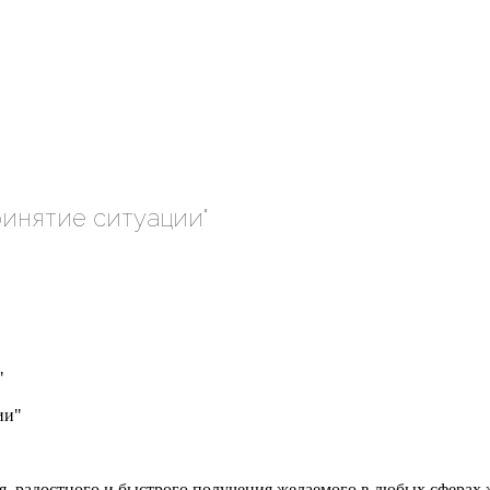
инятие ситуации"
"
лья, радостного и быстрого получения желаемого в любых сферах