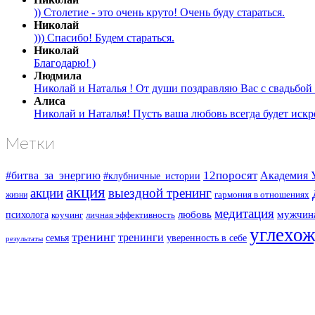
)) Столетие - это очень круто! Очень буду стараться.
Николай
))) Спасибо! Будем стараться.
Николай
Благодарю! )
Людмила
Николай и Наталья ! От души поздравляю Вас с свадьбой 
Алиса
Николай и Наталья! Пусть ваша любовь всегда будет искре
Метки
#битва_за_энергию
12поросят
Академия 
#клубничные_истории
акция
акции
выездной тренинг
жизни
гармония в отношениях
медитация
любовь
мужчин
психолога
коучинг
личная эффективность
углехо
тренинг
тренинги
семья
уверенность в себе
результаты