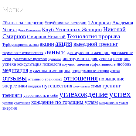
Метки
#битва_за_энергию
12поросят
Академия
#клубничные_истории
Николай
Клуб Успешных Женщин
Успеха
День Рождения
Смирнов
Технология прорыва
Смирнов Николай
акция
акции
выездной тренинг
Турбоускоритель жизни
деньги
для мужчин и женщин
достижение
гармония в отношениях
инструменты для успеха
истории
цели
дыхательные практики
здоровье
успеха
любовь
консультация психолога
коучинг
личная эффективность
медитация
мужчина и женщина
непридуманные истории успеха
отзывы
отношения
повышение
отзывы о тренингах
путешествия
тренинг
энергетики
семья
подарки
результаты
успех
углехождение
тренинги
уверенность в себе
хождение по горящим углям
хождение по углям
успехи участников
энергия