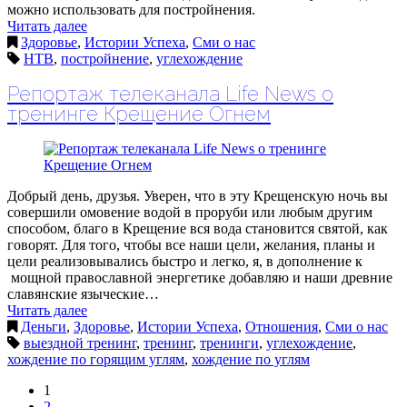
можно использовать для постройнения.
Читать далее
Здоровье
,
Истории Успеха
,
Сми о нас
НТВ
,
постройнение
,
углехождение
Репортаж телеканала Life News о
тренинге Крещение Огнем
Добрый день, друзья. Уверен, что в эту Крещенскую ночь вы
совершили омовение водой в проруби или любым другим
способом, благо в Крещение вся вода становится святой, как
говорят. Для того, чтобы все наши цели, желания, планы и
цели реализовывались быстро и легко, я, в дополнение к
мощной православной энергетике добавляю и наши древние
славянские языческие…
Читать далее
Деньги
,
Здоровье
,
Истории Успеха
,
Отношения
,
Сми о нас
выездной тренинг
,
тренинг
,
тренинги
,
углехождение
,
хождение по горящим углям
,
хождение по углям
1
2