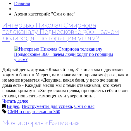
Главная
Архив категорий: "Сми о нас"
Интервью Николая Смирнова
телеканалу Подмосковье 360 – зачем
люди ходят по горящим углям?
Добрый день, друзья. «Каждый год, 31 числа мы с друзьями
ходим в баню..» Уверен, вам знакома эта крылатая фраза, как и
не менее крылатая «Девушка, какая баня, у него же ванна
дома есть» Каждый месяц мы с теми отважными, кто хочет
громко крикнуть «Хочу» своим целям, преодолеть себя и свои
страхи, повысить самооценку и уверенность…
Читать далее
Видео
,
Инструменты для успеха
,
Сми о нас
СМИ о нас
,
телеканал 360
Моя история «Бэтмена»