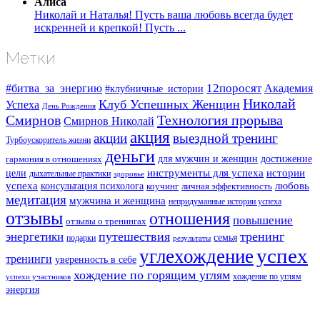
Алиса
Николай и Наталья! Пусть ваша любовь всегда будет
искренней и крепкой! Пусть ...
Метки
#битва_за_энергию
12поросят
Академия
#клубничные_истории
Николай
Клуб Успешных Женщин
Успеха
День Рождения
Смирнов
Технология прорыва
Смирнов Николай
акция
акции
выездной тренинг
Турбоускоритель жизни
деньги
для мужчин и женщин
достижение
гармония в отношениях
инструменты для успеха
истории
цели
дыхательные практики
здоровье
успеха
любовь
консультация психолога
коучинг
личная эффективность
медитация
мужчина и женщина
непридуманные истории успеха
отзывы
отношения
повышение
отзывы о тренингах
путешествия
тренинг
энергетики
семья
подарки
результаты
успех
углехождение
тренинги
уверенность в себе
хождение по горящим углям
хождение по углям
успехи участников
энергия