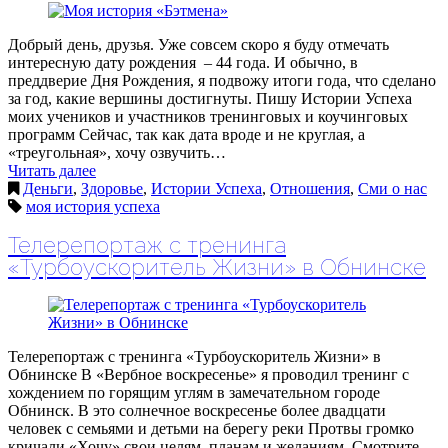
Добрый день, друзья. Уже совсем скоро я буду отмечать
интересную дату рождения – 44 года. И обычно, в
преддверие Дня Рождения, я подвожу итоги года, что сделано
за год, какие вершины достигнуты. Пишу Истории Успеха
моих учеников и участников тренинговых и коучинговых
программ Сейчас, так как дата вроде и не круглая, а
«треугольная», хочу озвучить…
Читать далее
Деньги
,
Здоровье
,
Истории Успеха
,
Отношения
,
Сми о нас
моя история успеха
Телерепортаж с тренинга
«Турбоускоритель Жизни» в Обнинске
Телерепортаж с тренинга «Турбоускоритель Жизни» в
Обнинске В «Вербное воскресенье» я проводил тренинг с
хождением по горящим углям в замечательном городе
Обнинск. В это солнечное воскресенье более двадцати
человек с семьями и детьми на берегу реки Протвы громко
кричали «Хочу» свои целям, планам и желаниям. Смотрите