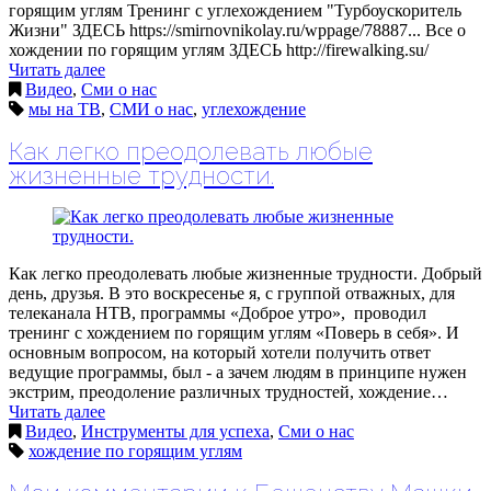
горящим углям Тренинг с углехождением "Турбоускоритель
Жизни" ЗДЕСЬ https://smirnovnikolay.ru/wppage/78887... Все о
хождении по горящим углям ЗДЕСЬ http://firewalking.su/
Читать далее
Видео
,
Сми о нас
мы на ТВ
,
СМИ о нас
,
углехождение
Как легко преодолевать любые
жизненные трудности.
Как легко преодолевать любые жизненные трудности. Добрый
день, друзья. В это воскресенье я, с группой отважных, для
телеканала НТВ, программы «Доброе утро», проводил
тренинг с хождением по горящим углям «Поверь в себя». И
основным вопросом, на который хотели получить ответ
ведущие программы, был - а зачем людям в принципе нужен
экстрим, преодоление различных трудностей, хождение…
Читать далее
Видео
,
Инструменты для успеха
,
Сми о нас
хождение по горящим углям