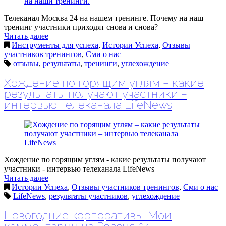
Телеканал Москва 24 на нашем тренинге. Почему на наш
тренинг участники приходят снова и снова?
Читать далее
Инструменты для успеха
,
Истории Успеха
,
Отзывы
участников тренингов
,
Сми о нас
отзывы
,
результаты
,
тренинги
,
углехождение
Хождение по горящим углям – какие
результаты получают участники –
интервью телеканала LifeNews
Хождение по горящим углям - какие результаты получают
участники - интервью телеканала LifeNews
Читать далее
Истории Успеха
,
Отзывы участников тренингов
,
Сми о нас
LifeNews
,
результаты участников
,
углехождение
Новогодние корпоративы. Мои