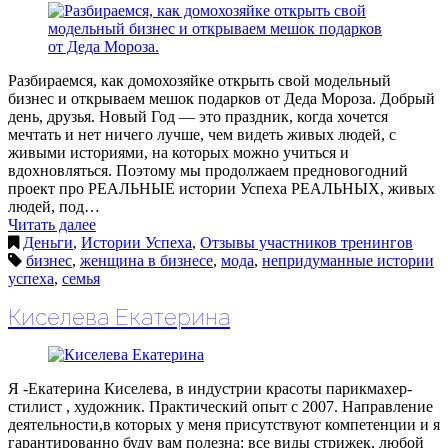
Разбираемся, как домохозяйке открыть свой модельный
бизнес и открываем мешок подарков от Деда Мороза. Добрый
день, друзья. Новый Год — это праздник, когда хочется
мечтать и нет ничего лучше, чем видеть живых людей, с
живыми историями, на которых можно учиться и
вдохновляться. Поэтому мы продолжаем предновогодний
проект про РЕАЛЬНЫЕ истории Успеха РЕАЛЬНЫХ, живых
людей, под…
Читать далее
Деньги
,
Истории Успеха
,
Отзывы участников тренингов
бизнес
,
женщина в бизнесе
,
мода
,
непридуманные истории
успеха
,
семья
Киселева Екатерина
Я -Екатерина Киселева, в индустрии красоты парикмахер-
стилист , художник. Практический опыт с 2007. Направление
деятельности,в которых у меня присутствуют компетенции и я
гарантированно буду вам полезна: все виды стрижек, любой