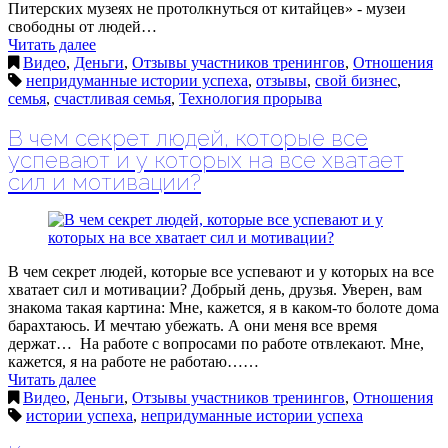
Питерских музеях не протолкнуться от китайцев» - музеи
свободны от людей…
Читать далее
Видео
,
Деньги
,
Отзывы участников тренингов
,
Отношения
непридуманные истории успеха
,
отзывы
,
свой бизнес
,
семья
,
счастливая семья
,
Технология прорыва
В чем секрет людей, которые все
успевают и у которых на все хватает
сил и мотивации?
В чем секрет людей, которые все успевают и у которых на все
хватает сил и мотивации? Добрый день, друзья. Уверен, вам
знакома такая картина: Мне, кажется, я в каком-то болоте дома
барахтаюсь. И мечтаю убежать. А они меня все время
держат… На работе с вопросами по работе отвлекают. Мне,
кажется, я на работе не работаю……
Читать далее
Видео
,
Деньги
,
Отзывы участников тренингов
,
Отношения
истории успеха
,
непридуманные истории успеха