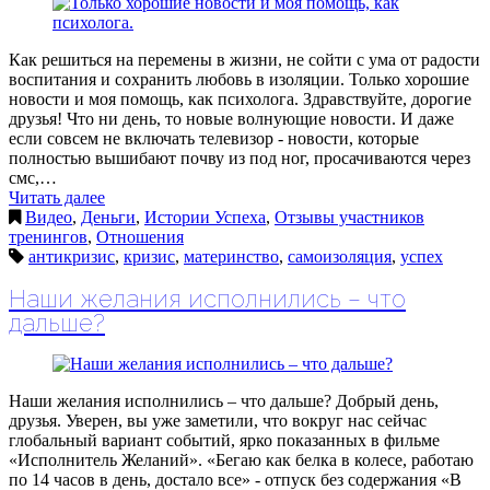
Как решиться на перемены в жизни, не сойти с ума от радости
воспитания и сохранить любовь в изоляции. Только хорошие
новости и моя помощь, как психолога. Здравствуйте, дорогие
друзья! Что ни день, то новые волнующие новости. И даже
если совсем не включать телевизор - новости, которые
полностью вышибают почву из под ног, просачиваются через
смс,…
Читать далее
Видео
,
Деньги
,
Истории Успеха
,
Отзывы участников
тренингов
,
Отношения
антикризис
,
кризис
,
материнство
,
самоизоляция
,
успех
Наши желания исполнились – что
дальше?
Наши желания исполнились – что дальше? Добрый день,
друзья. Уверен, вы уже заметили, что вокруг нас сейчас
глобальный вариант событий, ярко показанных в фильме
«Исполнитель Желаний». «Бегаю как белка в колесе, работаю
по 14 часов в день, достало все» - отпуск без содержания «В