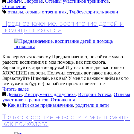
Деньги
,
Здоровье
,
Отзывы участников тренингов
,
Отношения
отзывы
,
отзывы о тренингах
,
Турбоускоритель жизни
Предназначение, воспитание детей и
помощь психолога
Как вернуться к своему Предназначению, не сойти с ума от
радости воспитания и моя помощь, как психолога.
Здравствуйте, дорогие друзья! И у нас опять для вас только
ХОРОШИЕ новости. Получил сегодня вот такое письмо:
Здравствуйте Николай, как вы? У меня с каждым днём как то
все хуже как будто :( на работе проекты летят... не…
Читать далее
Деньги
,
Инструменты для успеха
,
Истории Успеха
,
Отзывы
участников тренингов
,
Отношения
Как найти свое предназначение
,
родители и дети
Только хорошие новости и моя помощь,
как психолога.