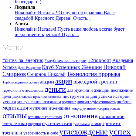
Благодарю! )
Людмила
Николай и Наталья ! От души поздравляю Вас с
свадьбой Красного Дерева! Счасть...
Алиса
Николай и Наталья! Пусть ваша любовь всегда будет
искренней и крепкой! Пусть ...
Метки
#битва_за_энергию
12поросят
Академия
#клубничные_истории
Николай
Клуб Успешных Женщин
Успеха
День Рождения
Смирнов
Технология прорыва
Смирнов Николай
акция
акции
выездной тренинг
Турбоускоритель жизни
деньги
для мужчин и женщин
достижение
гармония в отношениях
инструменты для успеха
истории
цели
дыхательные практики
здоровье
успеха
любовь
консультация психолога
коучинг
личная эффективность
медитация
мужчина и женщина
непридуманные истории успеха
отзывы
отношения
повышение
отзывы о тренингах
путешествия
тренинг
энергетики
семья
подарки
результаты
успех
углехождение
тренинги
уверенность в себе