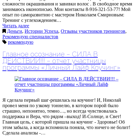
сложности окрашивания и завивки волос . В свободное время
занимаюсь иконописью. Мои контакты 8-916-321-53-77! Мой
опыт по саморазвитию с мастером Николаем Смирновым:
Тренинг с углехождением…
Читать далее
Деньги
,
Истории Успеха
,
Отзывы участников тренингов
,
Рекомендую специалистов
рекомендую
Главное осознание – СИЛА В
ДЕЙСТВИИ!!! – отчет участницы
программы «Личный Лайф Коучинг»
Я сделала первый шаг-решилась на коучинг! И, Николай
провел меня по узкому тоннелю, в котором порой было
страшно, непонятно, темно…, но всегда чувствовалась
поддержка и Вера, что рядом –выход! И-Солнце, и Свет!
Главная цель, с которой пришла на коучинг - Здоровье! Об
этом забыла, а когда вспомнила поняла, что ничего не болит!
Сделала анализы -…