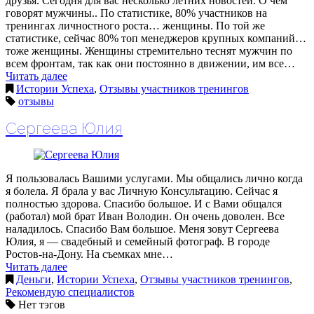
друзья. Сегодня для вас несколько летних новостей. О чем
говорят мужчины.. По статистике, 80% участников на
тренингах личностного роста… женщины. По той же
статистике, сейчас 80% топ менеджеров крупных компаний…
тоже женщины. Женщины стремительно теснят мужчин по
всем фронтам, так как они постоянно в движении, им все…
Читать далее
Истории Успеха
,
Отзывы участников тренингов
отзывы
Сергеева Юлия
Я пользовалась Вашими услугами. Мы общались лично когда
я болела. Я брала у вас Личную Консультацию. Сейчас я
полностью здорова. Спасибо большое. И с Вами общался
(работал) мой брат Иван Володин. Он очень доволен. Все
наладилось. Спасибо Вам большое. Меня зовут Сергеева
Юлия, я — свадебный и семейный фотограф. В городе
Ростов-на-Дону. На съемках мне…
Читать далее
Деньги
,
Истории Успеха
,
Отзывы участников тренингов
,
Рекомендую специалистов
Нет тэгов