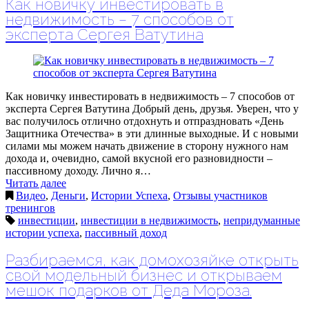
Как новичку инвестировать в
недвижимость – 7 способов от
эксперта Сергея Ватутина
Как новичку инвестировать в недвижимость – 7 способов от
эксперта Сергея Ватутина Добрый день, друзья. Уверен, что у
вас получилось отлично отдохнуть и отпраздновать «День
Защитника Отечества» в эти длинные выходные. И с новыми
силами мы можем начать движение в сторону нужного нам
дохода и, очевидно, самой вкусной его разновидности –
пассивному доходу. Лично я…
Читать далее
Видео
,
Деньги
,
Истории Успеха
,
Отзывы участников
тренингов
инвестиции
,
инвестиции в недвижимость
,
непридуманные
истории успеха
,
пассивный доход
Разбираемся, как домохозяйке открыть
свой модельный бизнес и открываем
мешок подарков от Деда Мороза.