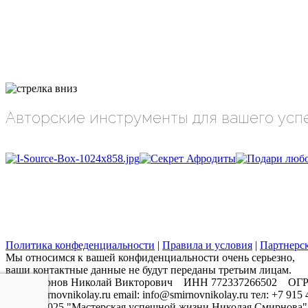
Авторские инструменты для вашего успе
Политика конфеденциальности
|
Правила и условия
|
Партнерс
Мы относимся к вашей конфиденциальности очень серьезно,
ваши контактные данные не будут переданы третьим лицам.
​ИП Смирнов Николай Викторович ИНН 772337266502 ОГР
www.smirnovnikolay.ru email: info@smirnovnikolay.ru тел: +7 915
© 2010-2025 "Мастерская успешной жизни Николая Смирнова"