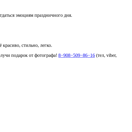
тдаться эмоциям праздничного дня.
 красиво, стильно, легко.
олучи подарок от фотографа!
8−908−509−86−16
(тел, viber,