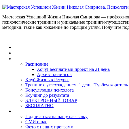
Мастерская Успешной Жизни Николая Смирнова — профессиона
психологические тренинги и уникальные тренинги-путешестви
методики, такие как хождение по горящим углям. Получите по
ПОЛУЧИ БЕСПЛАТНО ОТ ПРОФЕССИОНАЛЬНОГО ПС
Главная
Контакты
Каталог
Расписание
Хочу! Бесплатный проект на 21 день
Архив тренингов
Клуб Жизнь в Ресурсе
Тренинг с углехождением. 1 день “Турбоускоритель
Консультация психолога
Коучинг до результата
ЭЛЕКТРОННЫЙ ТОВАР
БЕСПЛАТНО
О нас
Подписаться на нашу рассылку
СМИ о нас
Фото с наших программ