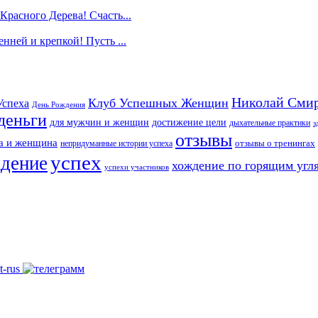
Красного Дерева! Счасть...
нней и крепкой! Пусть ...
Николай Сми
Клуб Успешных Женщин
Успеха
День Рождения
деньги
для мужчин и женщин
достижение цели
дыхательные практики
з
отзывы
а и женщина
непридуманные истории успеха
отзывы о тренингах
успех
ждение
хождение по горящим угл
успехи участников