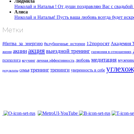
Людмила
Николай и Наталья ! От души поздравляю Вас с свадьбой 
Алиса
Николай и Наталья! Пусть ваша любовь всегда будет искре
Метки
#битва_за_энергию
12поросят
Академия 
#клубничные_истории
акция
акции
выездной тренинг
жизни
гармония в отношениях
медитация
любовь
мужчин
психолога
коучинг
личная эффективность
углехо
тренинг
тренинги
семья
уверенность в себе
результаты