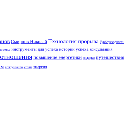
рнов
Технология прорыва
Смирнов Николай
Турбоускоритель
инструменты для успеха
истории успеха
консультация
доровье
отношения
путешествия
повышение энергетики
подарки
ям
энергия
хождение по углям