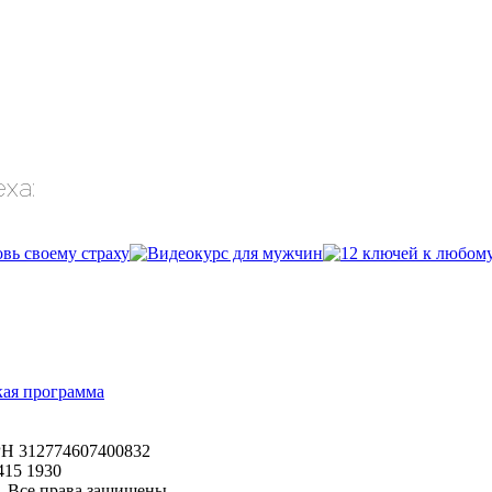
ха:
кая программа
Н 312774607400832
 415 1930
. Все права защищены.