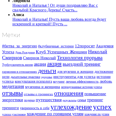
Людмила
Николай и Наталья ! От души поздравляю Вас с
свадьбой Красного Дерева! Счасть...
Алиса
Николай и Наталья! Пусть ваша любовь всегда будет
искренней и крепкой! Пусть ...
Метки
#битва_за_энергию
12поросят
Академия
#клубничные_истории
Николай
Клуб Успешных Женщин
Успеха
День Рождения
Смирнов
Технология прорыва
Смирнов Николай
акция
акции
выездной тренинг
Турбоускоритель жизни
деньги
для мужчин и женщин
достижение
гармония в отношениях
инструменты для успеха
истории
цели
дыхательные практики
здоровье
успеха
любовь
консультация психолога
коучинг
личная эффективность
медитация
мужчина и женщина
непридуманные истории успеха
отзывы
отношения
повышение
отзывы о тренингах
путешествия
тренинг
энергетики
семья
подарки
результаты
успех
углехождение
тренинги
уверенность в себе
хождение по горящим углям
хождение по углям
успехи участников