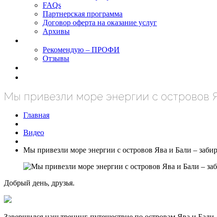
FAQs
Партнерская программа
Договор оферта на оказание услуг
Архивы
Результаты
Рекомендую – ПРОФИ
Отзывы
Блог
задать вопрос
Мы привезли море энергии с островов Я
Главная
Видео
Мы привезли море энергии с островов Ява и Бали – заби
Добрый день, друзья.
Завершился наш тренинг-путешествие по островам Ява и Бали