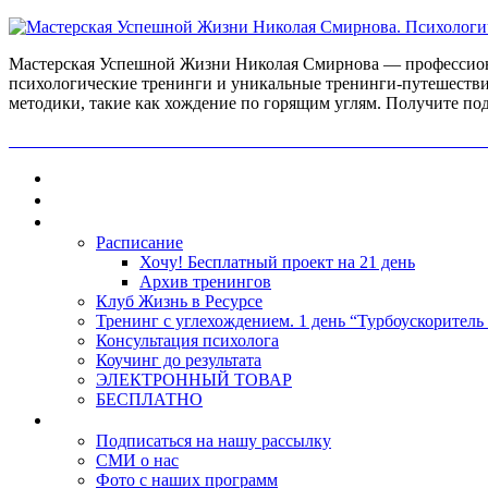
Мастерская Успешной Жизни Николая Смирнова — профессиона
психологические тренинги и уникальные тренинги-путешестви
методики, такие как хождение по горящим углям. Получите по
ПОЛУЧИ БЕСПЛАТНО ОТ ПРОФЕССИОНАЛЬНОГО ПС
Главная
Контакты
Каталог
Расписание
Хочу! Бесплатный проект на 21 день
Архив тренингов
Клуб Жизнь в Ресурсе
Тренинг с углехождением. 1 день “Турбоускоритель
Консультация психолога
Коучинг до результата
ЭЛЕКТРОННЫЙ ТОВАР
БЕСПЛАТНО
О нас
Подписаться на нашу рассылку
СМИ о нас
Фото с наших программ