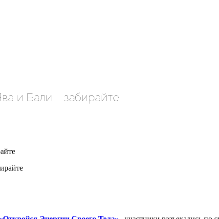
ва и Бали – забирайте
райте
«Откройся Энергии Своего Тела»
,
участники разъехались по с