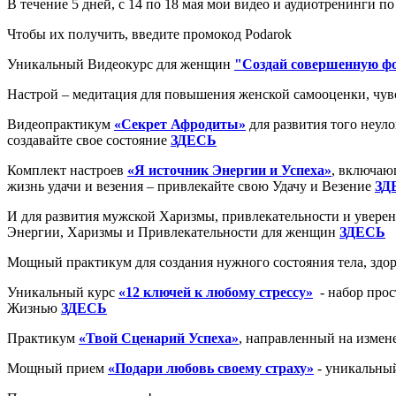
В течение 5 дней, с 14 по 18 мая мои видео и аудиотренинги 
Чтобы их получить, введите промокод Podarok
Уникальный Видеокурс для женщин
"Создай совершенную ф
Настрой – медитация для повышения женской самооценки, чув
Видеопрактикум
«Секрет Афродиты»
для развития того неуло
создавайте свое состояние
ЗДЕСЬ
Комплект настроев
«Я источник Энергии и Успеха»
, включаю
жизнь удачи и везения – привлекайте свою Удачу и Везение
ЗД
И для развития мужской Харизмы, привлекательности и уверен
Энергии, Харизмы и Привлекательности для женщин
ЗДЕСЬ
Мощный практикум для создания нужного состояния тела, здор
Уникальный курс
«12 ключей к любому стрессу»
- набор прос
Жизнью
ЗДЕСЬ
Практикум
«Твой Сценарий Успеха»
, направленный на измен
Мощный прием
«Подари любовь своему страху»
- уникальный