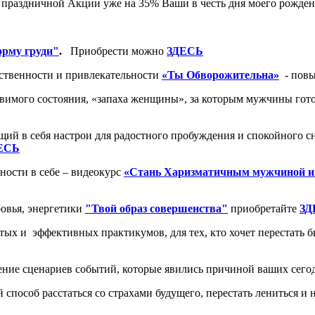
по праздничной Акции уже на 35% Ваши в честь дня моего рожден
орму груди"
.
Приобрести можно
ЗДЕСЬ
ственности и привлекательности
«Ты Обворожительна»
- повы
вимого состояния, «запаха женщины», за которым мужчины готовы
щий в себя настрои для радостного пробуждения и спокойного с
ЕСЬ
ности в себе – видеокурс
«Стань Харизматичным мужчиной и 
овья, энергетики
"Твой образ совершенства"
приобретайте
ЗД
тых и эффективных практикумов, для тех, кто хочет перестать б
ение сценариев событий, которые явились причиной ваших сего
 способ расстаться со страхами будущего, перестать лениться и н