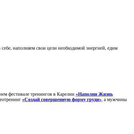
 себе, наполняем свои цели необходимой энергией, едим
летнем фестивале тренингов в Карелии
«Наполни Жизнь
деотренинг
«Создай совершенную форму груди»
, а мужчины