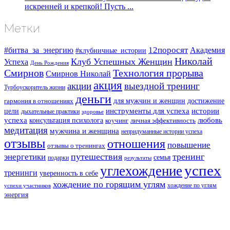
искренней и крепкой! Пусть ...
Метки
#битва_за_энергию
12поросят
Академия
#клубничные_истории
Николай
Клуб Успешных Женщин
Успеха
День Рождения
Смирнов
Технология прорыва
Смирнов Николай
акция
акции
выездной тренинг
Турбоускоритель жизни
деньги
для мужчин и женщин
достижение
гармония в отношениях
инструменты для успеха
истории
цели
дыхательные практики
здоровье
успеха
любовь
консультация психолога
коучинг
личная эффективность
медитация
мужчина и женщина
непридуманные истории успеха
отзывы
отношения
повышение
отзывы о тренингах
путешествия
тренинг
энергетики
семья
подарки
результаты
успех
углехождение
тренинги
уверенность в себе
хождение по горящим углям
хождение по углям
успехи участников
энергия