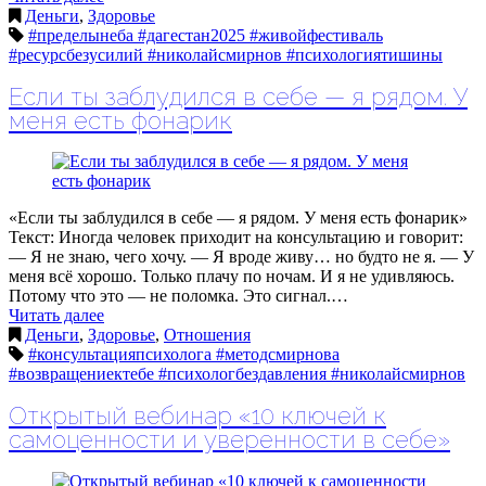
Деньги
,
Здоровье
#пределынеба #дагестан2025 #живойфестиваль
#ресурсбезусилий #николайсмирнов #психологиятишины
Если ты заблудился в себе — я рядом. У
меня есть фонарик
«Если ты заблудился в себе — я рядом. У меня есть фонарик»
Текст: Иногда человек приходит на консультацию и говорит:
— Я не знаю, чего хочу. — Я вроде живу… но будто не я. — У
меня всё хорошо. Только плачу по ночам. И я не удивляюсь.
Потому что это — не поломка. Это сигнал.…
Читать далее
Деньги
,
Здоровье
,
Отношения
#консультацияпсихолога #методсмирнова
#возвращениектебе #психологбездавления #николайсмирнов
Открытый вебинар «10 ключей к
самоценности и уверенности в себе»