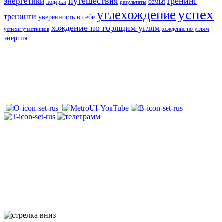
путешествия
тренинг
энергетики
семья
подарки
результаты
успех
углехождение
тренинги
уверенность в себе
хождение по горящим углям
хождение по углям
успехи участников
энергия