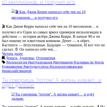
10 миллионов… и получил его
🎬 Как Джим Керри написал себе чек на 10 миллионов… и
получил его Один из самых ярких примеров визуализации в
действии — история актёра Джима Керри. В начале 90-х он
был никому не известным комиком. Денег — в обрез.
Кастинги — безуспешные. Будущее — туманное. И вот что он
сделал: 📄 Он написал себе чек…
Читать далее
Деньги
,
Здоровье
,
Отношения
#психология #визуализация #мотивация #силамысли #цель
#джимкерри #методыуспеха #психологиявжизни
#николайсмирнов
Ты говоришь “потом”. А жизнь кивает… и
идёт дальше.
Ты говоришь “потом”. А жизнь кивает… и идёт дальше. 📍 Но