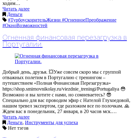
ходим…
Читать далее
Деньги
#ТурбоускорительЖизни #ОгненноеПреображение
#ОкноВозможностей
Огненная финансовая перезагрузка в
Португалии.
Добрый день, друзья. 💥Уже совсем скоро мы с группой
отважных полетим в Португалию с тренингом –
путешествием «Полная Финансовая Перезагрузка»
https://shop.smirnovnikolay.ru/viezdnie_treningi/Portugaliya 😳
Возможно и вы хотите с нами, но сомневаетесь? 😎
Специально для вас проводим эфир с Нателой Глухоедовой,
нашим тревел экспертом, где разложим все по полочкам. 🙏
Ждем вас в понедельник, 27 января, в 20 часов мск.…
Читать далее
Деньги
,
Инструменты для успеха
Нет тэгов