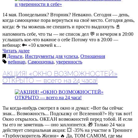
14 мая. Понедельник? Вторник? Неважно. Сегодня — день,
когда самооценке пора вернуться на своё место. Сегодня день,
когда: ☕️ ты можешь не спешить и просто выдохнуть 📓
напомнить себе, что ты — не список дел 💬 и вечером в 20:00
услышать кое-что важное о себе Потому что в 20:00 —
вебинар: 🔑 «10 ключей к…
Читать далее
Деньги
,
Инструменты для успеха
,
Отношения
вебинар
,
Самооценка
,
уверенность
АКЦИЯ! «ОКНО ВОЗМОЖНОСТЕЙ»
ОТКРЫТО — всего на 24 часа!
Ты когда-нибудь смотрел в окно и думал: «Вот бы сейчас
знак... Возможность... Подсказку от Вселенной?» Ну так вот!
Окно открылось. ОКЕАН возможностей перед тобой. И если
ты его не заметишь — оно захлопнется. 🎁 Только 24 часа
действует специальная акция: 💥 -35% на участие в Тренинге
«Турбоускоритель Жизни» 🔥 Да, ТОМ САМОМ, где мы