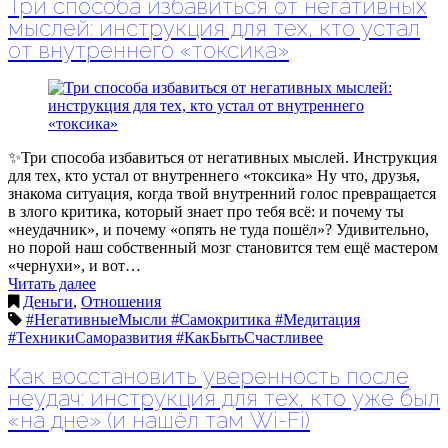
Три способа избавиться от негативных
мыслей: инструкция для тех, кто устал
от внутреннего «токсика»
✨Три способа избавиться от негативных мыслей. Инструкция
для тех, кто устал от внутреннего «токсика» Ну что, друзья,
знакома ситуация, когда твой внутренний голос превращается
в злого критика, который знает про тебя всё: и почему ты
«неудачник», и почему «опять не туда пошёл»? Удивительно,
но порой наш собственный мозг становится тем ещё мастером
«чернухи», и вот…
Читать далее
Деньги
,
Отношения
#НегативныеМысли #Самокритика #Медитация
#ТехникиСаморазвития #КакБытьСчастливее
Как восстановить уверенность после
неудач: инструкция для тех, кто уже был
«на дне» (и нашёл там Wi-Fi)