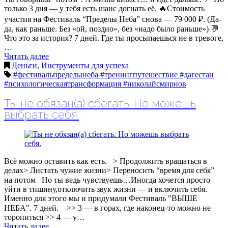
только 3 дня — у тебя есть шанс догнать её. 🔥Стоимость
участия на Фестиваль “Пределы Неба” снова — 79 000 ₽. (Да-
да, как раньше. Без «ой, поздно», без «надо было раньше») 💬
Что это за история? 7 дней. Где ты просыпаешься не в тревоге,
…
Читать далее
Деньги
,
Инструменты для успеха
#фестивальпределынеба #тренингпутешествие #дагестан
#психологическаятрансформация #николайсмирнов
Ты не обязан(а) сбегать. Но можешь
выбрать себя.
Всё можно оставить как есть.⠀> Продолжить вращаться в
делах> Листать чужие жизни> Переносить “время для себя”
на потом⠀Но ты ведь чувствуешь…Иногда хочется просто
уйти в тишину,отключить звук жизни — и включить себя.
Именно для этого мы и придумали Фестиваль "ВЫШЕ
НЕБА". 7 дней.⠀ >> 3 — в горах, где наконец-то можно не
торопиться >> 4 — у…
Читать далее