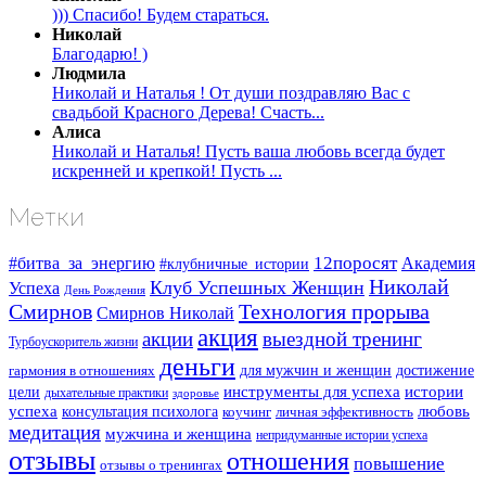
))) Спасибо! Будем стараться.
Николай
Благодарю! )
Людмила
Николай и Наталья ! От души поздравляю Вас с
свадьбой Красного Дерева! Счасть...
Алиса
Николай и Наталья! Пусть ваша любовь всегда будет
искренней и крепкой! Пусть ...
Метки
#битва_за_энергию
12поросят
Академия
#клубничные_истории
Николай
Клуб Успешных Женщин
Успеха
День Рождения
Смирнов
Технология прорыва
Смирнов Николай
акция
акции
выездной тренинг
Турбоускоритель жизни
деньги
для мужчин и женщин
достижение
гармония в отношениях
инструменты для успеха
истории
цели
дыхательные практики
здоровье
успеха
любовь
консультация психолога
коучинг
личная эффективность
медитация
мужчина и женщина
непридуманные истории успеха
отзывы
отношения
повышение
отзывы о тренингах