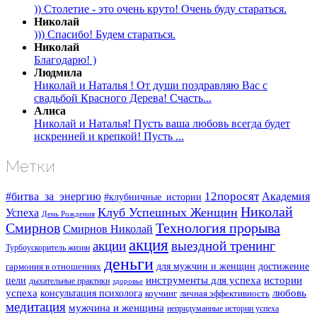
)) Столетие - это очень круто! Очень буду стараться.
Николай
))) Спасибо! Будем стараться.
Николай
Благодарю! )
Людмила
Николай и Наталья ! От души поздравляю Вас с
свадьбой Красного Дерева! Счасть...
Алиса
Николай и Наталья! Пусть ваша любовь всегда будет
искренней и крепкой! Пусть ...
Метки
#битва_за_энергию
12поросят
Академия
#клубничные_истории
Николай
Клуб Успешных Женщин
Успеха
День Рождения
Смирнов
Технология прорыва
Смирнов Николай
акция
акции
выездной тренинг
Турбоускоритель жизни
деньги
для мужчин и женщин
достижение
гармония в отношениях
инструменты для успеха
истории
цели
дыхательные практики
здоровье
успеха
любовь
консультация психолога
коучинг
личная эффективность
медитация
мужчина и женщина
непридуманные истории успеха