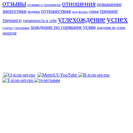
отзывы
отношения
повышение
отзывы о тренингах
путешествия
тренинг
энергетики
семья
подарки
результаты
успех
углехождение
тренинги
уверенность в себе
хождение по горящим углям
хождение по углям
успехи участников
энергия