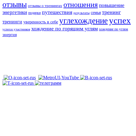
отзывы
отношения
повышение
отзывы о тренингах
путешествия
тренинг
энергетики
семья
подарки
результаты
успех
углехождение
тренинги
уверенность в себе
хождение по горящим углям
хождение по углям
успехи участников
энергия