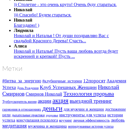
)) Столетие - это очень круто! Очень буду стараться.
Николай
))) Спасибо! Будем стараться.
Николай
Благодарю! )
Людмила
Николай и Наталья ! От души поздравляю Вас с
свадьбой Красного Дерева! Счасть...
Алиса
Николай и Наталья! Пусть ваша любовь всегда будет
искренней и крепкой! Пусть ...
Метки
#битва_за_энергию
12поросят
Академия
#клубничные_истории
Николай
Клуб Успешных Женщин
Успеха
День Рождения
Смирнов
Технология прорыва
Смирнов Николай
акция
акции
выездной тренинг
Турбоускоритель жизни
деньги
для мужчин и женщин
достижение
гармония в отношениях
инструменты для успеха
истории
цели
дыхательные практики
здоровье
успеха
любовь
консультация психолога
коучинг
личная эффективность
медитация
мужчина и женщина
непридуманные истории успеха