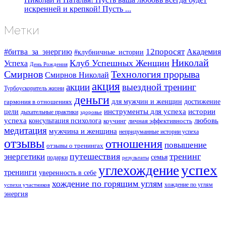
искренней и крепкой! Пусть ...
Метки
#битва_за_энергию
12поросят
Академия
#клубничные_истории
Николай
Клуб Успешных Женщин
Успеха
День Рождения
Смирнов
Технология прорыва
Смирнов Николай
акция
акции
выездной тренинг
Турбоускоритель жизни
деньги
для мужчин и женщин
достижение
гармония в отношениях
инструменты для успеха
истории
цели
дыхательные практики
здоровье
успеха
любовь
консультация психолога
коучинг
личная эффективность
медитация
мужчина и женщина
непридуманные истории успеха
отзывы
отношения
повышение
отзывы о тренингах
путешествия
тренинг
энергетики
семья
подарки
результаты
успех
углехождение
тренинги
уверенность в себе
хождение по горящим углям
хождение по углям
успехи участников
энергия