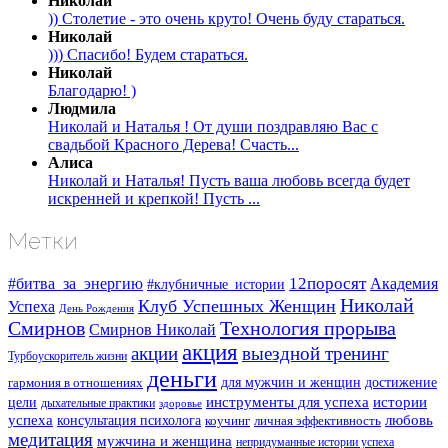
Николай
)) Столетие - это очень круто! Очень буду стараться.
Николай
))) Спасибо! Будем стараться.
Николай
Благодарю! )
Людмила
Николай и Наталья ! От души поздравляю Вас с
свадьбой Красного Дерева! Счасть...
Алиса
Николай и Наталья! Пусть ваша любовь всегда будет
искренней и крепкой! Пусть ...
Метки
#битва_за_энергию
12поросят
Академия
#клубничные_истории
Николай
Клуб Успешных Женщин
Успеха
День Рождения
Смирнов
Технология прорыва
Смирнов Николай
акция
акции
выездной тренинг
Турбоускоритель жизни
деньги
для мужчин и женщин
достижение
гармония в отношениях
инструменты для успеха
истории
цели
дыхательные практики
здоровье
успеха
любовь
консультация психолога
коучинг
личная эффективность
медитация
мужчина и женщина
непридуманные истории успеха