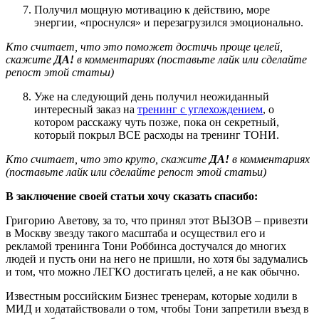
Получил мощную мотивацию к действию, море
энергии, «проснулся» и перезагрузился эмоционально.
Кто считает, что это поможет достичь проще целей,
скажите
ДА!
в комментариях (поставьте лайк или сделайте
репост этой статьи)
Уже на следующий день получил неожиданный
интересный заказ на
тренинг с углехождением
, о
котором расскажу чуть позже, пока он секретный,
который покрыл ВСЕ расходы на тренинг ТОНИ.
Кто считает, что это круто, скажите
ДА!
в комментариях
(поставьте лайк или сделайте репост этой статьи)
В заключение своей статьи хочу сказать спасибо:
Григорию Аветову, за то, что принял этот ВЫЗОВ – привезти
в Москву звезду такого масштаба и осуществил его и
рекламой тренинга Тони Роббинса достучался до многих
людей и пусть они на него не пришли, но хотя бы задумались
и том, что можно ЛЕГКО достигать целей, а не как обычно.
Известным российским Бизнес тренерам, которые ходили в
МИД и ходатайствовали о том, чтобы Тони запретили въезд в