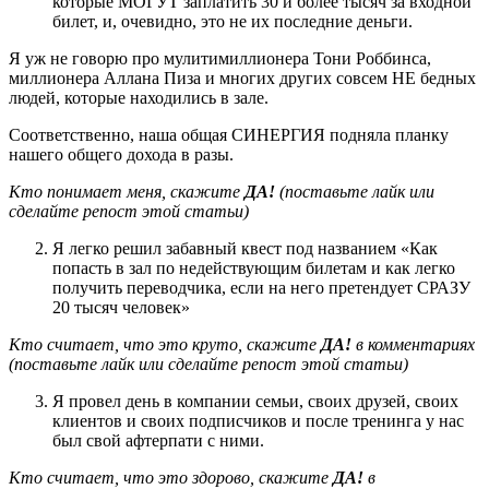
которые МОГУТ заплатить 30 и более тысяч за входной
билет, и, очевидно, это не их последние деньги.
Я уж не говорю про мулитимиллионера Тони Роббинса,
миллионера Аллана Пиза и многих других совсем НЕ бедных
людей, которые находились в зале.
Соответственно, наша общая СИНЕРГИЯ подняла планку
нашего общего дохода в разы.
Кто понимает меня, скажите
ДА!
(поставьте лайк или
сделайте репост этой статьи)
Я легко решил забавный квест под названием «Как
попасть в зал по недействующим билетам и как легко
получить переводчика, если на него претендует СРАЗУ
20 тысяч человек»
Кто считает, что это круто, скажите
ДА!
в комментариях
(поставьте лайк или сделайте репост этой статьи)
Я провел день в компании семьи, своих друзей, своих
клиентов и своих подписчиков и после тренинга у нас
был свой афтерпати с ними.
Кто считает, что это здорово, скажите
ДА!
в