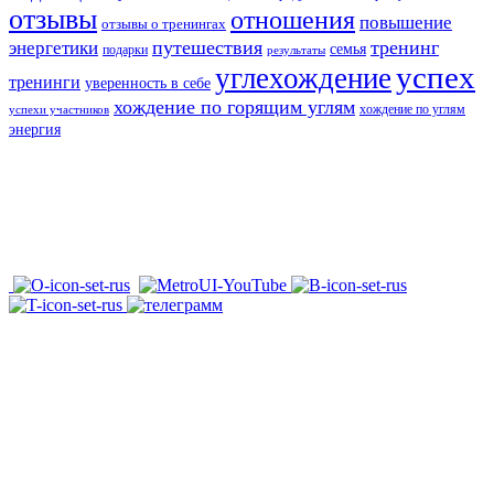
отзывы
отношения
повышение
отзывы о тренингах
путешествия
тренинг
энергетики
семья
подарки
результаты
успех
углехождение
тренинги
уверенность в себе
хождение по горящим углям
хождение по углям
успехи участников
энергия