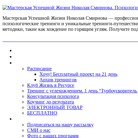
Мастерская Успешной Жизни Николая Смирнова — профессиона
психологические тренинги и уникальные тренинги-путешестви
методики, такие как хождение по горящим углям. Получите по
ПОЛУЧИ БЕСПЛАТНО ОТ ПРОФЕССИОНАЛЬНОГО ПС
Главная
Контакты
Каталог
Расписание
Хочу! Бесплатный проект на 21 день
Архив тренингов
Клуб Жизнь в Ресурсе
Тренинг с углехождением. 1 день “Турбоускоритель
Консультация психолога
Коучинг до результата
ЭЛЕКТРОННЫЙ ТОВАР
БЕСПЛАТНО
О нас
Подписаться на нашу рассылку
СМИ о нас
Фото с наших программ