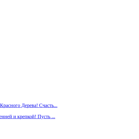
Красного Дерева! Счасть...
нней и крепкой! Пусть ...