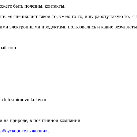
ожете быть полезны, контакты.
е: «я специалист такой-то, умею то-то, ищу работу такую то, с 
акими электронными продуктами пользовались и какие результат
ail.com
lub.smirnovnikolay.ru
ой на природе, в позитивной компании.
рбоускоритель жизни»
.