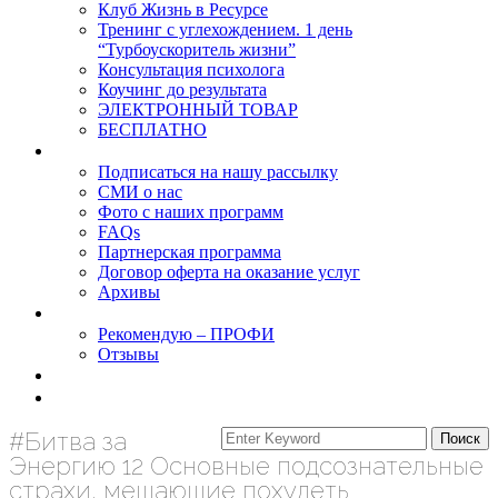
Клуб Жизнь в Ресурсе
Тренинг с углехождением. 1 день
“Турбоускоритель жизни”
Консультация психолога
Коучинг до результата
ЭЛЕКТРОННЫЙ ТОВАР
БЕСПЛАТНО
О нас
Подписаться на нашу рассылку
СМИ о нас
Фото с наших программ
FAQs
Партнерская программа
Договор оферта на оказание услуг
Архивы
Результаты
Рекомендую – ПРОФИ
Отзывы
Блог
задать вопрос
#Битва за
Энергию 12 Основные подсознательные
страхи, мешающие похудеть