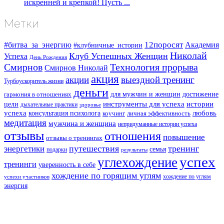
искренней и крепкой! Пусть ...
Метки
#битва_за_энергию
12поросят
Академия
#клубничные_истории
Николай
Клуб Успешных Женщин
Успеха
День Рождения
Смирнов
Технология прорыва
Смирнов Николай
акция
акции
выездной тренинг
Турбоускоритель жизни
деньги
для мужчин и женщин
достижение
гармония в отношениях
инструменты для успеха
истории
цели
дыхательные практики
здоровье
успеха
любовь
консультация психолога
коучинг
личная эффективность
медитация
мужчина и женщина
непридуманные истории успеха
отзывы
отношения
повышение
отзывы о тренингах
путешествия
тренинг
энергетики
семья
подарки
результаты
успех
углехождение
тренинги
уверенность в себе
хождение по горящим углям
хождение по углям
успехи участников
энергия