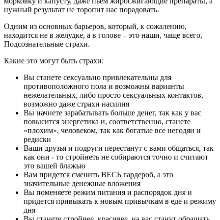
морковку и капусту, даже пьем жиросжигающие препараты, а
нужный результат не торопит нас порадовать.
Одним из основных барьеров, который, к сожалению,
находится не в желудке, а в голове – это наши, чаще всего,
Подсознательные страхи.
Какие это могут быть страхи:
Вы станете сексуально привлекательны для
противоположного пола и возможны варианты
нежелательных, либо просто сексуальных контактов,
возможно даже страхи насилия
Вы начнете зарабатывать больше денег, так как у вас
повысится энергетика и, соответственно, станете
«плохим», человеком, так как богатые все негодяи и
редиски
Ваши друзья и подруги перестанут с вами общаться, так
как они - то стройнеть не собираются точно и считают
это вашей блажью
Вам придется сменить ВЕСЬ гардероб, а это
значительные денежные вложения
Вы поменяете режим питания и распорядок дня и
придется привыкать к новым привычкам в еде и режиму
дня
Вы станете стройнее, красивее, на вас станут обращать