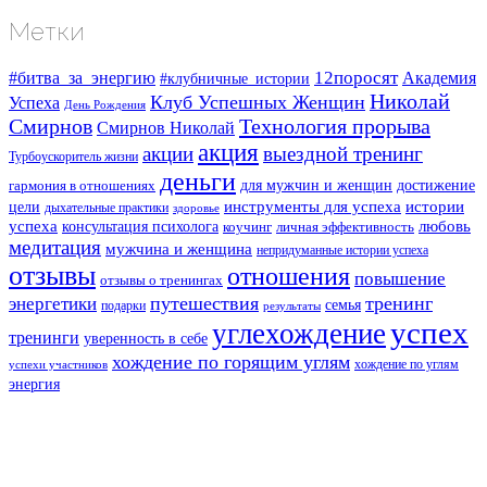
Метки
#битва_за_энергию
12поросят
Академия
#клубничные_истории
Николай
Клуб Успешных Женщин
Успеха
День Рождения
Смирнов
Технология прорыва
Смирнов Николай
акция
акции
выездной тренинг
Турбоускоритель жизни
деньги
для мужчин и женщин
достижение
гармония в отношениях
инструменты для успеха
истории
цели
дыхательные практики
здоровье
успеха
любовь
консультация психолога
коучинг
личная эффективность
медитация
мужчина и женщина
непридуманные истории успеха
отзывы
отношения
повышение
отзывы о тренингах
путешествия
тренинг
энергетики
семья
подарки
результаты
успех
углехождение
тренинги
уверенность в себе
хождение по горящим углям
хождение по углям
успехи участников
энергия