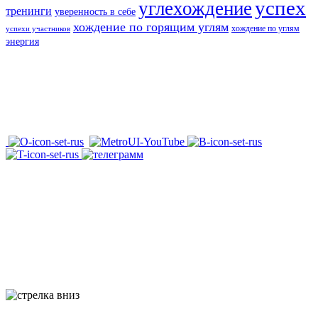
успех
углехождение
тренинги
уверенность в себе
хождение по горящим углям
хождение по углям
успехи участников
энергия