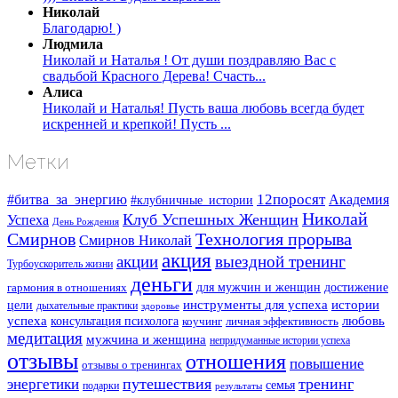
Николай
Благодарю! )
Людмила
Николай и Наталья ! От души поздравляю Вас с
свадьбой Красного Дерева! Счасть...
Алиса
Николай и Наталья! Пусть ваша любовь всегда будет
искренней и крепкой! Пусть ...
Метки
#битва_за_энергию
12поросят
Академия
#клубничные_истории
Николай
Клуб Успешных Женщин
Успеха
День Рождения
Смирнов
Технология прорыва
Смирнов Николай
акция
акции
выездной тренинг
Турбоускоритель жизни
деньги
для мужчин и женщин
достижение
гармония в отношениях
инструменты для успеха
истории
цели
дыхательные практики
здоровье
успеха
любовь
консультация психолога
коучинг
личная эффективность
медитация
мужчина и женщина
непридуманные истории успеха
отзывы
отношения
повышение
отзывы о тренингах
путешествия
тренинг
энергетики
семья
подарки
результаты