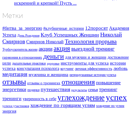
искренней и крепкой! Пусть ...
Метки
#битва_за_энергию
12поросят
Академия
#клубничные_истории
Николай
Клуб Успешных Женщин
Успеха
День Рождения
Смирнов
Технология прорыва
Смирнов Николай
акция
акции
выездной тренинг
Турбоускоритель жизни
деньги
для мужчин и женщин
достижение
гармония в отношениях
инструменты для успеха
истории
цели
дыхательные практики
здоровье
успеха
любовь
консультация психолога
коучинг
личная эффективность
медитация
мужчина и женщина
непридуманные истории успеха
отзывы
отношения
повышение
отзывы о тренингах
путешествия
тренинг
энергетики
семья
подарки
результаты
успех
углехождение
тренинги
уверенность в себе
хождение по горящим углям
хождение по углям
успехи участников
энергия