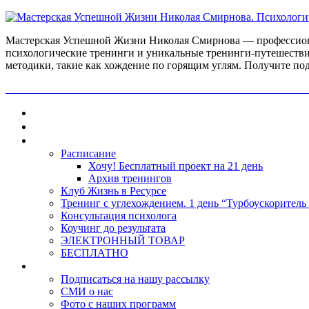
Мастерская Успешной Жизни Николая Смирнова — профессиона
психологические тренинги и уникальные тренинги-путешестви
методики, такие как хождение по горящим углям. Получите по
ПОЛУЧИ БЕСПЛАТНО ОТ ПРОФЕССИОНАЛЬНОГО ПС
Главная
Контакты
Каталог
Расписание
Хочу! Бесплатный проект на 21 день
Архив тренингов
Клуб Жизнь в Ресурсе
Тренинг с углехождением. 1 день “Турбоускоритель
Консультация психолога
Коучинг до результата
ЭЛЕКТРОННЫЙ ТОВАР
БЕСПЛАТНО
О нас
Подписаться на нашу рассылку
СМИ о нас
Фото с наших программ