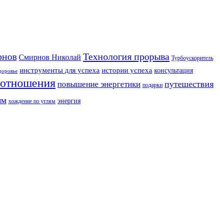
рнов
Технология прорыва
Смирнов Николай
Турбоускоритель
инструменты для успеха
истории успеха
консультация
доровье
отношения
путешествия
повышение энергетики
подарки
ям
энергия
хождение по углям