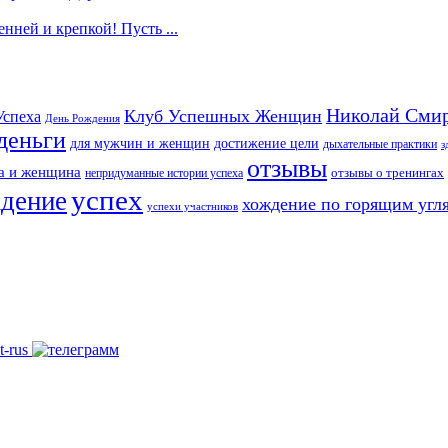
нней и крепкой! Пусть ...
Николай Сми
Клуб Успешных Женщин
Успеха
День Рождения
деньги
для мужчин и женщин
достижение цели
дыхательные практики
з
отзывы
а и женщина
непридуманные истории успеха
отзывы о тренингах
успех
ждение
хождение по горящим угл
успехи участников