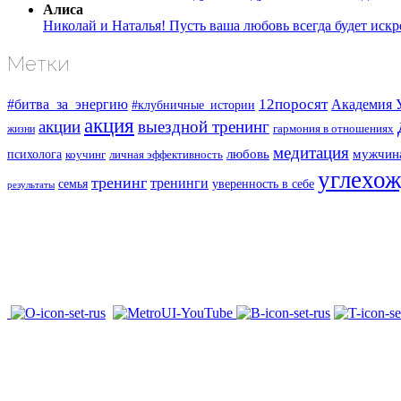
Алиса
Николай и Наталья! Пусть ваша любовь всегда будет искре
Метки
#битва_за_энергию
12поросят
Академия 
#клубничные_истории
акция
акции
выездной тренинг
жизни
гармония в отношениях
медитация
любовь
мужчин
психолога
коучинг
личная эффективность
углехо
тренинг
тренинги
семья
уверенность в себе
результаты