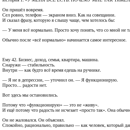
Он пришёл вовремя.
Сел ровно, телефон — экраном вниз. Как на совещании.
И сказал фразу, которую я слышу чаще, чем хотелось бы:
— У меня всё нормально. Просто хочу понять, что со мной не т
Обычно после «всё нормально» начинается самое интересное.
Ему 42. Бизнес, доход, семья, квартира, машина.
Снаружи — стабильность.
Внутри — как будто всё время едешь на ручнике.
— Я не в депрессии, — уточнил он. — Я функционирую.
Просто… радости нет.
Вот здесь мы остановились.
Потому что «функционирую» — это не «живу».
И ещё потому что радость не исчезает «просто так». Она обычно
Он не жаловался. Он объяснял.
Спокойно, рационально, правильно — как человек, который да