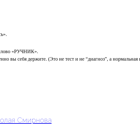
ь».
 слово «РУЧНИК».
но вы себя держите. (Это не тест и не “диагноз”, а нормальная 
олая Смирнова