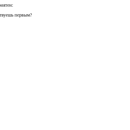
риятен:
твуешь первым?