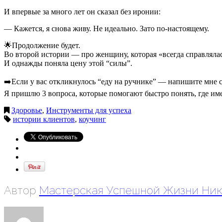
И впервые за много лет он сказал без иронии:
— Кажется, я снова живу. Не идеально. Зато по-настоящему.
🌟Продолжение будет.
Во второй истории — про женщину, которая «всегда справлялас
И однажды поняла цену этой “силы”.
➡️Если у вас откликнулось “еду на ручнике” — напишите мне
Я пришлю 3 вопроса, которые помогают быстро понять, где имен
Здоровье
,
Инструменты для успеха
истории клиентов
,
коучинг
Автор
Мастерская Успешной Жизни Ник