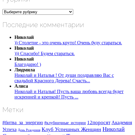
Рубрики
Последние комментарии
Николай
)) Столетие - это очень круто! Очень буду стараться.
Николай
))) Спасибо! Будем стараться.
Николай
Благодарю! )
Людмила
Николай и Наталья ! От души поздравляю Вас с
свадьбой Красного Дерева! Счасть...
Алиса
Николай и Наталья! Пусть ваша любовь всегда будет
искренней и крепкой! Пусть ...
Метки
#битва_за_энергию
12поросят
Академия
#клубничные_истории
Николай
Клуб Успешных Женщин
Успеха
День Рождения