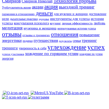
Смирнов
Технология прорыва
Смирнов Николай
акция
акции
выездной тренинг
Турбоускоритель жизни
деньги
для мужчин и женщин
достижение
гармония в отношениях
инструменты для успеха
истории
цели
дыхательные практики
здоровье
успеха
любовь
консультация психолога
коучинг
личная эффективность
медитация
мужчина и женщина
непридуманные истории успеха
отзывы
отношения
повышение
отзывы о тренингах
путешествия
тренинг
энергетики
семья
подарки
результаты
успех
углехождение
тренинги
уверенность в себе
хождение по горящим углям
хождение по углям
успехи участников
энергия