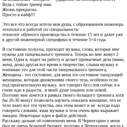
Ведь с тобою тренер наш
Жизнь прекрасна-
Просто в кайф!!!
Это все что всегда хотела моя душа, с образованием инженера
технолога и работой по специальности
технолог обувного производства в течение 15 лет и далее уже
в другой инженерной специфики в течение 5+4 года.
В состоянии полусна, приходит музыка, слова, которые мне
нужны для танцевального тренинга. Теперь во мне живут 2
меня. Одна я, ходит на работу и делает привычные дела (мама,
жена, дочь) другая все время в творчестве, слыша музыку я
понимаю это для этой части танцевального тренинга,
Женщина - это состояние, для меня это состояние танцующей
женщины, которая движениями своего тела, особенно если
под пронзительную музыку, все говорит без слов сейчас я в
гневе иди в радости, в моей душе уныние или покой.
Поэтому мне хочется в рамках твоего большого тренинга хотя
бы 20-30 минут позволить научить показать женщине, что ее
тело знает все эти чувства, она этим живет и не всегда надо
говорить словами, язык музыки и тела очень ярко выражает
эмоции. Некоторые идеи в файле действий.
Расскажу дальше об изменениях меня. В Черногории у меня
был не очень большой бюджет, поэтому в Черногории, когда у