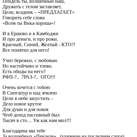
Пендель ты, волшебный наш,
Дружить с телом заставляет,
Цели, всадник – «ПРЕДЛАГАЕТ»
Говорить себе слова
«Всем ты Вика-хороша»!
И в Ершово и в Камбоджи
И про деньги, и про рожи.
Красный, Синий, Желтый - КТО?!
Все понятно для него!
Учит бережно, с любовью
Но настойчиво и тонко.
Есть обиды на него?
РФП-?.. 7РАЗ-?.. ОГО!!!
Очень хочется с тобою
В Сингапур и над землею
Цели в небе запустить –
Дело новое крутое
Для души и для покоя
Чтоб доход пассивный был
Тысяч в сто… Уж как нам мил!!!
Благодарны мы тебе
За волшебных «Пенделе» (ударение на последнем слоге)