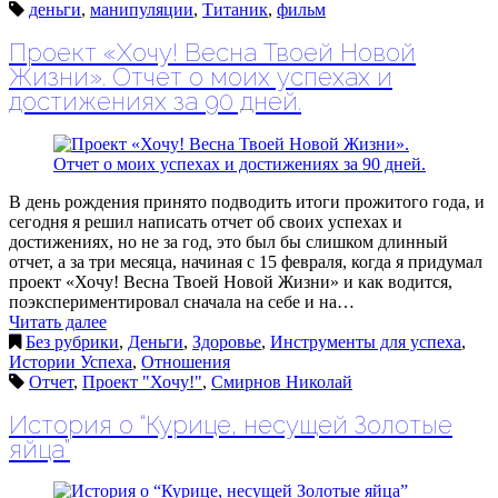
деньги
,
манипуляции
,
Титаник
,
фильм
Проект «Хочу! Весна Твоей Новой
Жизни». Отчет о моих успехах и
достижениях за 90 дней.
В день рождения принято подводить итоги прожитого года, и
сегодня я решил написать отчет об своих успехах и
достижениях, но не за год, это был бы слишком длинный
отчет, а за три месяца, начиная с 15 февраля, когда я придумал
проект «Хочу! Весна Твоей Новой Жизни» и как водится,
поэкспериментировал сначала на себе и на…
Читать далее
Без рубрики
,
Деньги
,
Здоровье
,
Инструменты для успеха
,
Истории Успеха
,
Отношения
Отчет
,
Проект "Хочу!"
,
Смирнов Николай
История о “Курице, несущей Золотые
яйца”