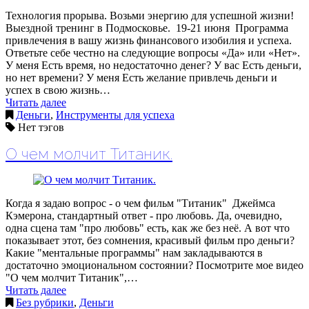
Технология прорыва. Возьми энергию для успешной жизни!
Выездной тренинг в Подмосковье. 19-21 июня Программа
привлечения в вашу жизнь финансового изобилия и успеха.
Ответьте себе честно на следующие вопросы «Да» или «Нет».
У меня Есть время, но недостаточно денег? У вас Есть деньги,
но нет времени? У меня Есть желание привлечь деньги и
успех в свою жизнь…
Читать далее
Деньги
,
Инструменты для успеха
Нет тэгов
О чем молчит Титаник.
Когда я задаю вопрос - о чем фильм "Титаник" Джеймса
Кэмерона, стандартный ответ - про любовь. Да, очевидно,
одна сцена там "про любовь" есть, как же без неё. А вот что
показывает этот, без сомнения, красивый фильм про деньги?
Какие "ментальные программы" нам закладываются в
достаточно эмоциональном состоянии? Посмотрите мое видео
"О чем молчит Титаник",…
Читать далее
Без рубрики
,
Деньги