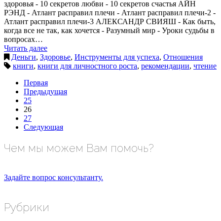
здоровья - 10 секретов любви - 10 секретов счастья АЙН
РЭНД - Атлант расправил плечи - Атлант расправил плечи-2 -
Атлант расправил плечи-3 АЛЕКСАНДР СВИЯШ - Как быть,
когда все не так, как хочется - Разумный мир - Уроки судьбы в
вопросах…
Читать далее
Деньги
,
Здоровье
,
Инструменты для успеха
,
Отношения
книги
,
книги для личностного роста
,
рекомендации
,
чтение
Первая
Предыдущая
25
26
27
Следующая
Чем мы можем Вам помочь?
Задайте вопрос консультанту.
Рубрики