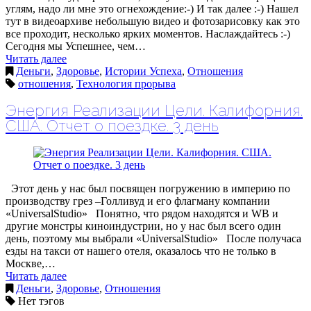
углям, надо ли мне это огнехождение:-) И так далее :-) Нашел
тут в видеоархиве небольшую видео и фотозарисовку как это
все проходит, несколько ярких моментов. Наслаждайтесь :-)
Сегодня мы Успешнее, чем…
Читать далее
Деньги
,
Здоровье
,
Истории Успеха
,
Отношения
отношения
,
Технология прорыва
Энергия Реализации Цели. Калифорния.
США. Отчет о поездке. 3 день
Этот день у нас был посвящен погружению в империю по
производству грез –Голливуд и его флагману компании
«UniversalStudio» Понятно, что рядом находятся и WB и
другие монстры киноиндустрии, но у нас был всего один
день, поэтому мы выбрали «UniversalStudio» После получаса
езды на такси от нашего отеля, оказалось что не только в
Москве,…
Читать далее
Деньги
,
Здоровье
,
Отношения
Нет тэгов