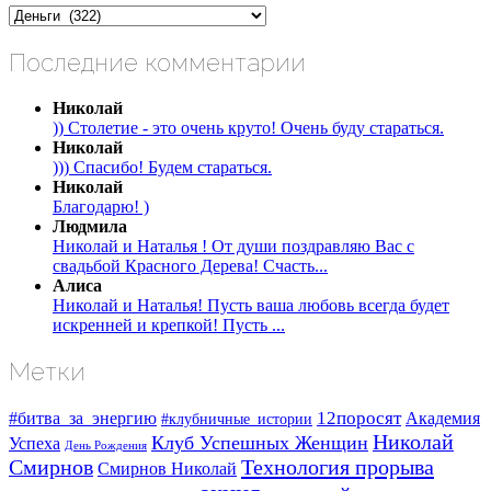
Рубрики
Последние комментарии
Николай
)) Столетие - это очень круто! Очень буду стараться.
Николай
))) Спасибо! Будем стараться.
Николай
Благодарю! )
Людмила
Николай и Наталья ! От души поздравляю Вас с
свадьбой Красного Дерева! Счасть...
Алиса
Николай и Наталья! Пусть ваша любовь всегда будет
искренней и крепкой! Пусть ...
Метки
#битва_за_энергию
12поросят
Академия
#клубничные_истории
Николай
Клуб Успешных Женщин
Успеха
День Рождения
Смирнов
Технология прорыва
Смирнов Николай