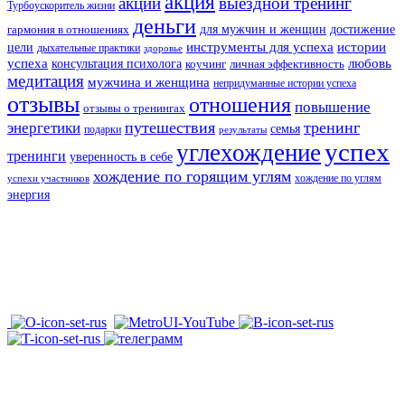
акция
акции
выездной тренинг
Турбоускоритель жизни
деньги
для мужчин и женщин
достижение
гармония в отношениях
инструменты для успеха
истории
цели
дыхательные практики
здоровье
успеха
любовь
консультация психолога
коучинг
личная эффективность
медитация
мужчина и женщина
непридуманные истории успеха
отзывы
отношения
повышение
отзывы о тренингах
путешествия
тренинг
энергетики
семья
подарки
результаты
успех
углехождение
тренинги
уверенность в себе
хождение по горящим углям
хождение по углям
успехи участников
энергия