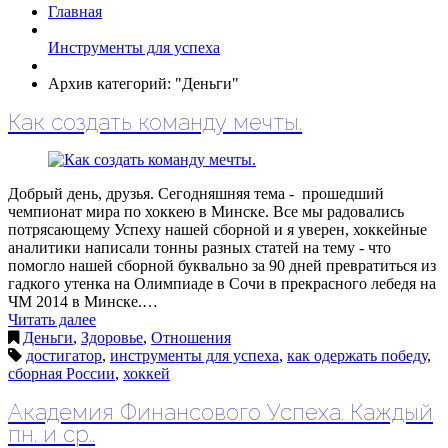
Главная
Инструменты для успеха
Архив категорий: "Деньги"
Как создать команду мечты.
Добрый день, друзья. Сегодняшняя тема - прошедший
чемпионат мира по хоккею в Минске. Все мы радовались
потрясающему Успеху нашей сборной и я уверен, хоккейные
аналитики написали тонны разных статей на тему - что
помогло нашей сборной буквально за 90 дней превратиться из
гадкого утенка на Олимпиаде в Сочи в прекрасного лебедя на
ЧМ 2014 в Минске.…
Читать далее
Деньги
,
Здоровье
,
Отношения
достигатор
,
инструменты для успеха
,
как одержать победу
,
сборная России
,
хоккей
Академия Финансового Успеха. Каждый
пн. и ср..