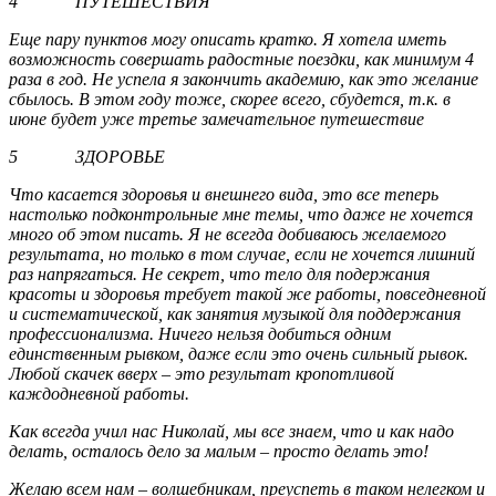
4 ПУТЕШЕСТВИЯ
Еще пару пунктов могу описать кратко. Я хотела иметь
возможность совершать радостные поездки, как минимум 4
раза в год. Не успела я закончить академию, как это желание
сбылось. В этом году тоже, скорее всего, сбудется, т.к. в
июне будет уже третье замечательное путешествие
5 ЗДОРОВЬЕ
Что касается здоровья и внешнего вида, это все теперь
настолько подконтрольные мне темы, что даже не хочется
много об этом писать. Я не всегда добиваюсь желаемого
результата, но только в том случае, если не хочется лишний
раз напрягаться. Не секрет, что тело для подержания
красоты и здоровья требует такой же работы, повседневной
и систематической, как занятия музыкой для поддержания
профессионализма. Ничего нельзя добиться одним
единственным рывком, даже если это очень сильный рывок.
Любой скачек вверх – это результат кропотливой
каждодневной работы.
Как всегда учил нас Николай, мы все знаем, что и как надо
делать, осталось дело за малым – просто делать это!
Желаю всем нам – волшебникам, преуспеть в таком нелегком и