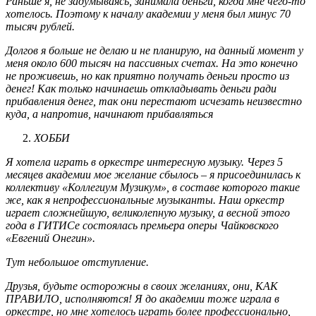
Раньше я, не задумываясь, занимала деньги, когда мне чего-то
хотелось. Поэтому к началу академии у меня был минус 70
тысяч рублей.
Долгов я больше не делаю и не планирую, на данный момент у
меня около 600 тысяч на пассивных счетах. На это конечно
не проживешь, но как приятно получать деньги просто из
денег! Как только начинаешь откладывать деньги ради
прибавления денег, так они перестают исчезать неизвестно
куда, а напротив, начинают прибавляться
ХОББИ
Я хотела играть в оркестре интересную музыку. Через 5
месяцев академии мое желание сбылось – я присоединилась к
коллективу «Коллегиум Музикум», в составе которого такие
же, как я непрофессиональные музыканты. Наш оркестр
играет сложнейшую, великолепную музыку, а весной этого
года в ГИТИСе состоялась премьера оперы Чайковского
«Евгений Онегин».
Тут небольшое отступление.
Друзья, будьте осторожны в своих желаниях, они, КАК
ПРАВИЛО, исполняются! Я до академии тоже играла в
оркестре, но мне хотелось играть более профессионально,