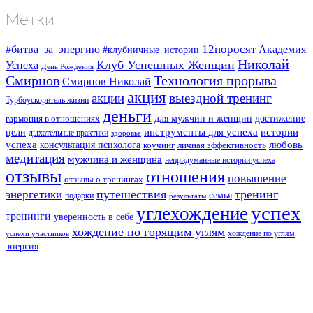
Метки
#битва_за_энергию
12поросят
Академия
#клубничные_истории
Николай
Клуб Успешных Женщин
Успеха
День Рождения
Смирнов
Технология прорыва
Смирнов Николай
акция
акции
выездной тренинг
Турбоускоритель жизни
деньги
для мужчин и женщин
достижение
гармония в отношениях
инструменты для успеха
истории
цели
дыхательные практики
здоровье
успеха
любовь
консультация психолога
коучинг
личная эффективность
медитация
мужчина и женщина
непридуманные истории успеха
отзывы
отношения
повышение
отзывы о тренингах
путешествия
тренинг
энергетики
семья
подарки
результаты
успех
углехождение
тренинги
уверенность в себе
хождение по горящим углям
хождение по углям
успехи участников
энергия