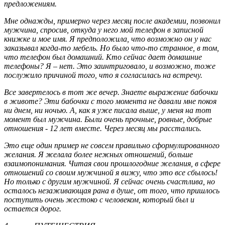
предложениям.
Мне однажды, примерно через месяц после академии, позвонил
мужчина, спросив, откуда у него мой телефон в записной
книжке и мое имя. Я предположила, что возможно он у нас
заказывал когда-то мебель. Но было что-то странное, в том,
что телефон был домашний. Кто сейчас дает домашние
телефоны? Я – нет. Это заинтриговало, и возможно, тоже
послужило причиной того, что я согласилась на встречу.
Все завертелось в тот же вечер. Знаете выражение бабочки
в животе? Эти бабочки с того момента не давали мне покоя
ни днем, ни ночью. А, как я уже писала выше, у меня на тот
момент был мужчина. Были очень прочные, ровные, добрые
отношения - 12 лет вместе. Через месяц мы расстались.
Это еще один пример не совсем правильно сформулированного
желания. Я желала более нежных отношений, больше
взаимопонимания. Читая свои прошлогодние желания, в сфере
отношений со своим мужчиной я вижу, что это все сбылось!
Но только с другим мужчиной. Я сейчас очень счастлива, но
осталось незаживающая рана в душе, от того, что пришлось
поступить очень жестоко с человеком, который был и
остается дорог.