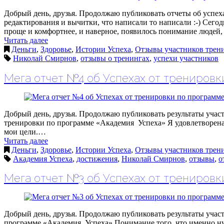
Добрый день, друзья. Продолжаю публиковать отчеты об успех
редактирования и вычитки, что написали то написали :-) Се
проще и комфортнее, и наверное, появилось понимание людей
Читать далее
Деньги
,
Здоровье
,
Истории Успеха
,
Отзывы участников трен
Николай Смирнов
,
отзывы о тренингах
,
успехи участников
Мега отчет №4 об Успехах от трениров
Добрый день, друзья. Продолжаю публиковать результат
тренировки по программе «Академия Успеха» Я удовлетворена п
мои цели.…
Читать далее
Деньги
,
Здоровье
,
Истории Успеха
,
Отзывы участников трен
Академия Успеха
,
достижения
,
Николай Смирнов
,
отзывы
,
о
Мега отчет №3 об Успехах от трениров
Добрый день, друзья. Продолжаю публиковать результаты уч
программе «Академия Успеха» Понимание того, что именно нужно