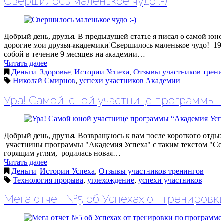
Свершилось маленькое чудо :-)
Добрый день, друзья. В предыдущей статье я писал о самой юн
дорогие мои друзья-академики!Свершилось маленькое чудо! 19
собой в течение 9 месяцев на академии…
Читать далее
Деньги
,
Здоровье
,
Истории Успеха
,
Отзывы участников трен
Николай Смирнов
,
успехи участников Академии
Ура! Самой юной участнице программы “А
Добрый день, друзья. Возвращаюсь к вам после короткого отдых
участницы программы "Академия Успеха" с таким текстом "Сего
горящим углям, родилась новая…
Читать далее
Деньги
,
Истории Успеха
,
Отзывы участников тренингов
Технология прорыва
,
углехождение
,
успехи участников
Мега отчет №5 об Успехах от трениров