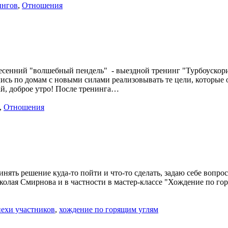
ингов
,
Отношения
есенний "волшебный пендель" - выездной тренинг "Турбоускори
ись по домам с новыми силами реализовывать те цели, которые 
й, доброе утро! После тренинга…
,
Отношения
инять решение куда-то пойти и что-то сделать, задаю себе вопрос
колая Смирнова и в частности в мастер-классе "Хождение по г
пехи участников
,
хождение по горящим углям