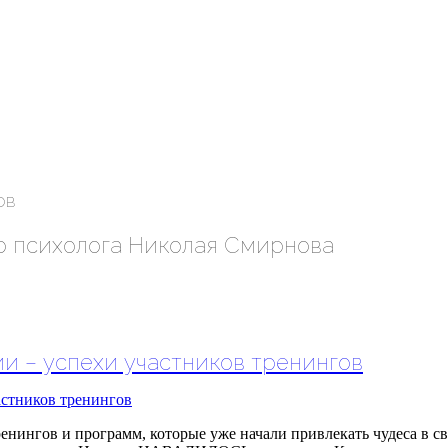
ов
о психолога Николая Смирнова
ии – успехи участников тренингов
ренингов и программ, которые уже начали привлекать чудеса в с