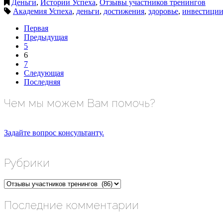
Деньги
,
Истории Успеха
,
Отзывы участников тренингов
Академия Успеха
,
деньги
,
достижения
,
здоровье
,
инвестици
Первая
Предыдущая
5
6
7
Следующая
Последняя
Чем мы можем Вам помочь?
Задайте вопрос консультанту.
Рубрики
Рубрики
Последние комментарии