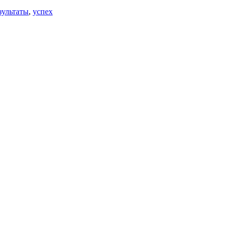
зультаты
,
успех