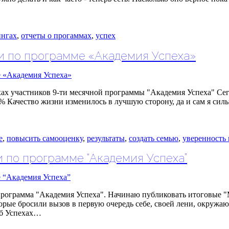
ингах
,
отчеты о прогаммах
,
успех
ки по программе «Академия Успеха»
ах участников 9-ти месячной программы "Академия Успеха" Сег
% Качество жизни изменилось в лучшую сторону, да и сам я сильн
е
,
повысить самооценку
,
результаты
,
создать семью
,
уверенность 
и по программе “Академия Успеха”
 программа "Академия Успеха". Начинаю публиковать итоговые 
орые бросили вызов в первую очередь себе, своей лени, окружаю
 об Успехах…