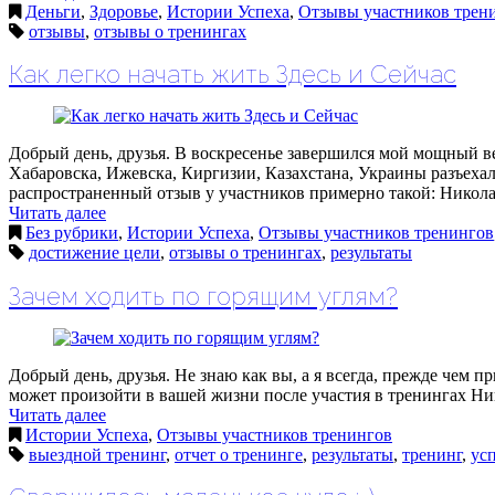
Деньги
,
Здоровье
,
Истории Успеха
,
Отзывы участников трен
отзывы
,
отзывы о тренингах
Как легко начать жить Здесь и Сейчас
Добрый день, друзья. В воскресенье завершился мой мощный в
Хабаровска, Ижевска, Киргизии, Казахстана, Украины разъехал
распространенный отзыв у участников примерно такой: Никола
Читать далее
Без рубрики
,
Истории Успеха
,
Отзывы участников тренингов
достижение цели
,
отзывы о тренингах
,
результаты
Зачем ходить по горящим углям?
Добрый день, друзья. Не знаю как вы, а я всегда, прежде чем пр
может произойти в вашей жизни после участия в тренингах Ни
Читать далее
Истории Успеха
,
Отзывы участников тренингов
выездной тренинг
,
отчет о тренинге
,
результаты
,
тренинг
,
ус