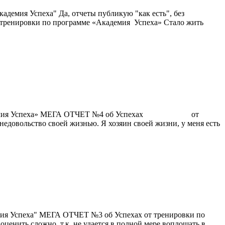
демия Успеха" Да, отчеты публикую "как есть", без
 тренировки по программе «Академия Успеха» Стало жить
мы «Академия Успеха» МЕГА ОТЧЕТ №4 об Успехах от
недовольство своей жизнью. Я хозяин своей жизни, у меня есть
мия Успеха" МЕГА ОТЧЕТ №3 об Успехах от тренировки по
оценить сложно, т.к. не удается в полной мере воплощать в