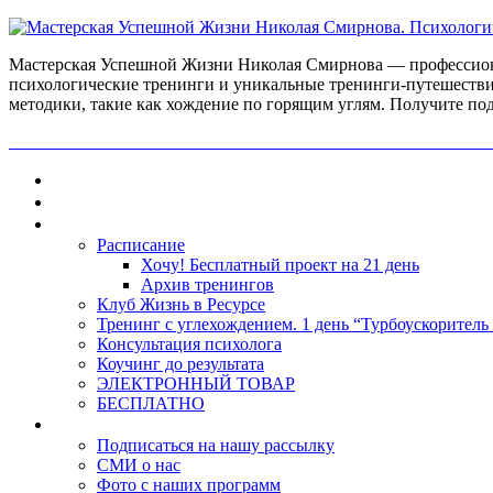
Мастерская Успешной Жизни Николая Смирнова — профессиона
психологические тренинги и уникальные тренинги-путешестви
методики, такие как хождение по горящим углям. Получите по
ПОЛУЧИ БЕСПЛАТНО ОТ ПРОФЕССИОНАЛЬНОГО ПС
Главная
Контакты
Каталог
Расписание
Хочу! Бесплатный проект на 21 день
Архив тренингов
Клуб Жизнь в Ресурсе
Тренинг с углехождением. 1 день “Турбоускоритель
Консультация психолога
Коучинг до результата
ЭЛЕКТРОННЫЙ ТОВАР
БЕСПЛАТНО
О нас
Подписаться на нашу рассылку
СМИ о нас
Фото с наших программ