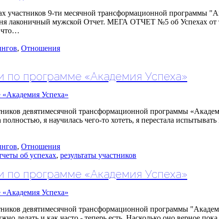
ах участников 9-ти месячной трансформационной программы "Ака
годня лаконичный мужской Отчет. МЕГА ОТЧЕТ №5 об Успехах от
, что…
ингов
,
Отношения
ки по программе «Академия Успеха»
ы участников девятимесячной трансформационной програм
олностью, я научилась чего-то хотеть, я перестала испытывать 
ингов
,
Отношения
тчеты об успехах
,
результаты участников
ки по программе «Академия Успеха»
астников девятимесячной трансформационной программы "Акаде
 делать и как часто - теперь есть. Насколько оно верное пока 