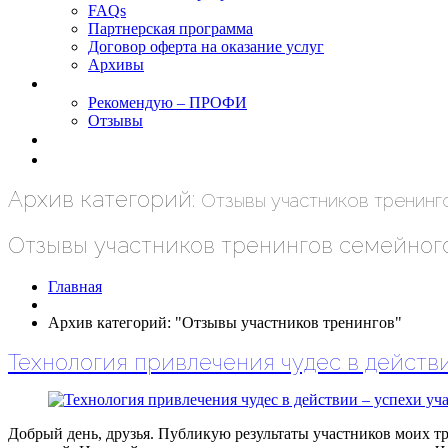
FAQs
Партнерская программа
Договор оферта на оказание услуг
Архивы
Результаты
Рекомендую – ПРОФИ
Отзывы
Блог
задать вопрос
Архив категорий:
Отзывы участников тренинг
Отзывы участников тренингов семейног
Главная
Архив категорий: "Отзывы участников тренингов"
Технология привлечения чудес в действ
Добрый день, друзья. Публикую результаты участников моих т