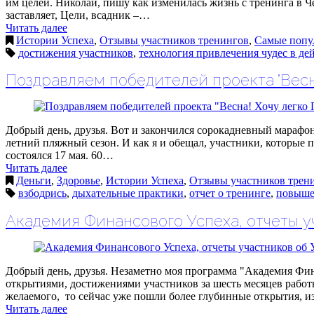
им целей. Николай, пишу как изменилась жизнь с тренинга в
заставляет, Цели, всадник –…
Читать далее
Истории Успеха
,
Отзывы участников тренингов
,
Самые попу
достижения участников
,
технология привлечения чудес в де
Поздравляем победителей проекта "Весна
Добрый день, друзья. Вот и закончился сорокадневный марафон, 
летний пляжный сезон. И как я и обещал, участники, которые 
состоялся 17 мая. 60…
Читать далее
Деньги
,
Здоровье
,
Истории Успеха
,
Отзывы участников трен
взбодрись
,
дыхательные практики
,
отчет о тренинге
,
повыше
Академия Финансового Успеха, отчеты у
Добрый день, друзья. Незаметно моя программа "Академия Фина
открытиями, достижениями участников за шесть месяцев работ
желаемого, то сейчас уже пошли более глубинные открытия, 
Читать далее