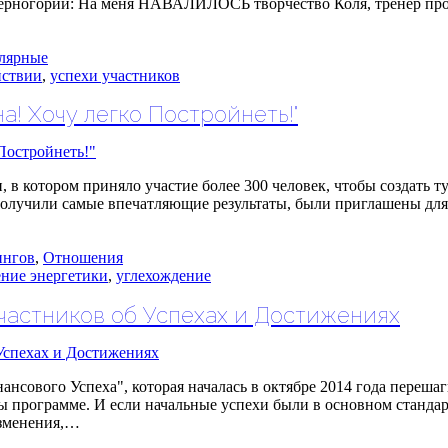
 Черногории: На меня НАВАЛИЛОСЬ творчество Коля, тренер про
лярные
йствии
,
успехи участников
! Хочу легко Постройнеть!"
в котором приняло участие более 300 человек, чтобы создать ту 
получили самые впечатляющие результаты, были приглашены для 
ингов
,
Отношения
ние энергетики
,
углехождение
частников об Успехах и Достижениях
нсового Успеха", которая началась в октябре 2014 года переша
ы программе. И если начальные успехи были в основном стандар
изменения,…