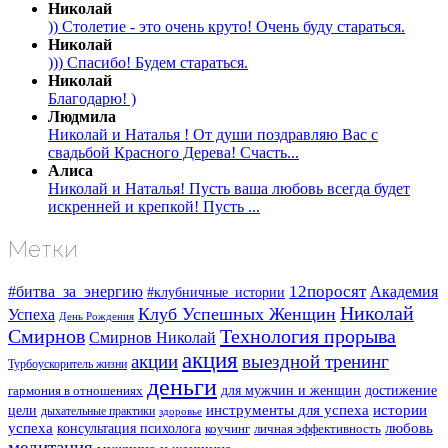
Николай
)) Столетие - это очень круто! Очень буду стараться.
Николай
))) Спасибо! Будем стараться.
Николай
Благодарю! )
Людмила
Николай и Наталья ! От души поздравляю Вас с
свадьбой Красного Дерева! Счасть...
Алиса
Николай и Наталья! Пусть ваша любовь всегда будет
искренней и крепкой! Пусть ...
Метки
#битва_за_энергию
12поросят
Академия
#клубничные_истории
Николай
Клуб Успешных Женщин
Успеха
День Рождения
Смирнов
Технология прорыва
Смирнов Николай
акция
акции
выездной тренинг
Турбоускоритель жизни
деньги
для мужчин и женщин
достижение
гармония в отношениях
инструменты для успеха
истории
цели
дыхательные практики
здоровье
успеха
любовь
консультация психолога
коучинг
личная эффективность
медитация