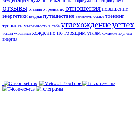
мужчина и женщина
непридуманные истории успеха
отзывы
отношения
повышение
отзывы о тренингах
путешествия
тренинг
энергетики
семья
подарки
результаты
успех
углехождение
тренинги
уверенность в себе
хождение по горящим углям
хождение по углям
успехи участников
энергия